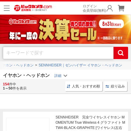
ログイン
会員登録(無料)
イヤホン・ヘッドホン
SENNHEISER｜ゼンハイザー イヤホン・ヘッドホン
イヤホン・ヘッドホン
154
件中
リケーブル 1.2m
イヤーピース シリコン
イヤーピー
人気・おすすめ順
絞り込み
1～50
件を表示
SENNHEISER 完全ワイヤレスイヤホン M
OMENTUM True Wireless 4 グラファイト M
TW4-BLACK-GRAPHITE [ワイヤレス(左右