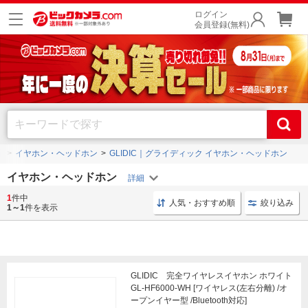
ログイン
会員登録(無料)
品
イヤホン・ヘッドホン
GLIDIC｜グライディック イヤホン・ヘッドホン
イヤホン・ヘッドホン
1
件中
リケーブル 1.2m
イヤーピース シリコン
リケーブル 
人気・おすすめ順
絞り込み
1～1
件を表示
GLIDIC 完全ワイヤレスイヤホン ホワイト
GL-HF6000-WH [ワイヤレス(左右分離) /オ
ープンイヤー型 /Bluetooth対応]