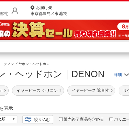
お届け先
無料)
東京都豊島区東池袋
商品をさがす
ランキングからさがす
ネ
on｜デノン イヤホン・ヘッドホン
ン・ヘッドホン｜DENON
カテゴリ一覧からさがす
ポ
店
m
イヤーピース シリコン
イヤーピース 遮音性
リ
お
お客様サポート
を表示
販売終了商品を含める
バリエ
絞り込む
ご利用ガイド