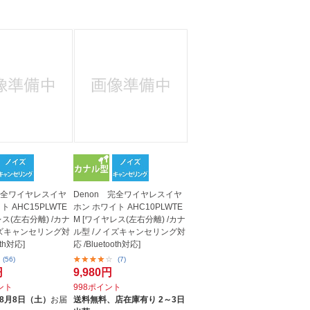
人窓口
R情報
nglish / 中文
 完全ワイヤレスイヤ
Denon 完全ワイヤレスイヤ
ト AHC15PLWTE
ホン ホワイト AHC10PLWTE
レス(左右分離) /カナ
M [ワイヤレス(左右分離) /カナ
イズキャンセリング対
ル型 /ノイズキャンセリング対
oth対応]
応 /Bluetooth対応]
(56)
(7)
円
9,980円
イント
998ポイント
8月8日（土）
お届
送料無料、
店在庫有り 2～3日