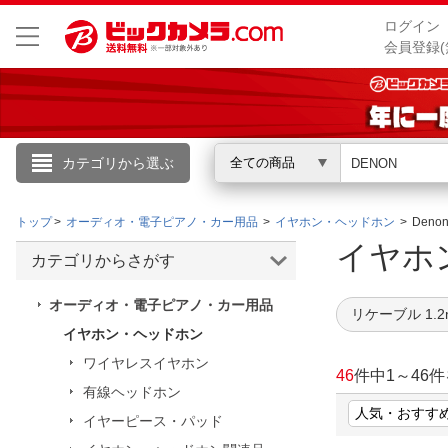
ログイン
会員登録(
カテゴリから選ぶ
全ての商品
こんにちは
トップ
オーディオ・電子ピアノ・カー用品
イヤホン・ヘッドホン
Den
ログイン
イヤホ
カテゴリからさがす
新規会員登録
オーディオ・電子ピアノ・カー用品
リケーブル 1.2
イヤホン・ヘッドホン
会員メニュー
ワイヤレスイヤホン
46
件中
1
～
46
件
有線ヘッドホン
お買いもの履歴
イヤーピース・パッド
閲覧履歴