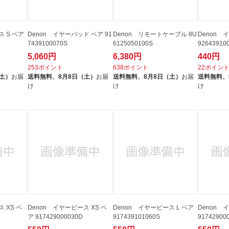
ス S ペア
Denon イヤーパッド ペア 91
Denon リモートケーブル 8U
Denon 
7439100070S
6125050100S
92643910
5,060円
6,380円
440円
253ポイント
638ポイント
22ポイン
（土）
お届
送料無料、
8月8日（土）
お届
送料無料、
8月8日（土）
お届
送料無料、
け
け
け
 XS ペ
Denon イヤーピース XS ペ
Denon イヤーピース L ペア
Denon 
ア 917429000030D
917439101060S
91742900