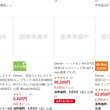
け
け
円（税込）～
中古品1点
Denon ヘッドホン AH-D720
0EM [オーバーヘッド型 /φ6.3
mm 標準プラグ]
ヤレスイヤ
Denon 完全ワイヤレスイヤ
Denon ヘ
(4)
30NCWW
ホン ブラック AHC630WBKE
0EM [オー
96,300円
イズキャン
M [ワイヤレス(左右分離) /カナ
mm ミニプ
9,630ポイント
oth対応]
ル型 /Bluetooth対応]
送料無料、
8月8日（土）
お届
63,950
(2)
け
6,420円
6,395ポ
642ポイント
送料無料、
 2～3日
送料無料、
8月8日（土）
お届
出荷