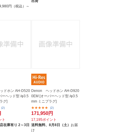
出荷
9,980円（税込）～
ッドホン AH-D520
Denon ヘッドホン AH-D920
バーヘッド型 /φ3.5
0EM [オーバーヘッド型 /φ3.5
ラグ]
mm ミニプラグ]
(2)
(2)
円
171,950円
イント
17,195ポイント
店在庫有り 2～3日
送料無料、
8月8日（土）
お届
け