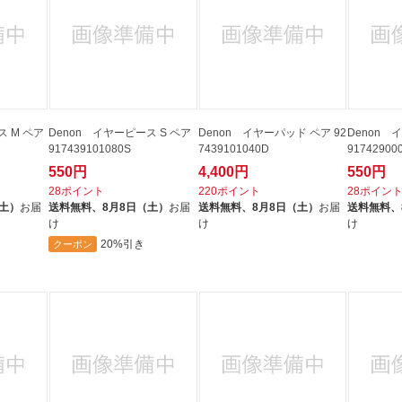
ス M ペア
Denon イヤーピース S ペア
Denon イヤーパッド ペア 92
Denon 
917439101080S
7439101040D
91742900
550円
4,400円
550円
28ポイント
220ポイント
28ポイン
（土）
お届
送料無料、
8月8日（土）
お届
送料無料、
8月8日（土）
お届
送料無料、
け
け
け
20%引き
クーポン