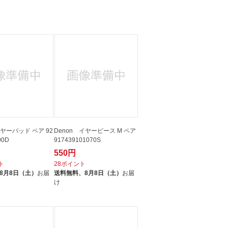
イヤーパッド ペア 92
Denon イヤーピース M ペア
00D
917439101070S
550円
ト
28ポイント
8月8日（土）
お届
送料無料、
8月8日（土）
お届
け