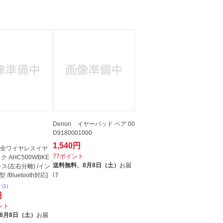
Denon イヤーパッド ペア 00
D9180001000
1,540円
 完全ワイヤレスイヤ
77ポイント
ク AHC500WBKE
送料無料、
8月8日（土）
お届
レス(左右分離) /イン
け
/Bluetooth対応]
(1)
円
イント
8月8日（土）
お届