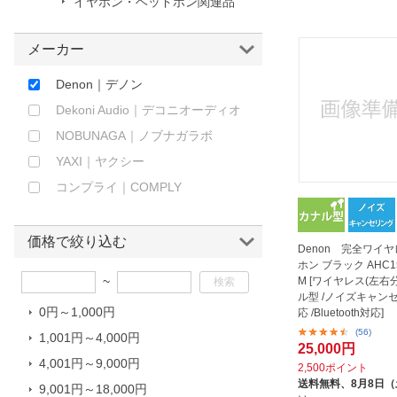
イヤホン・ヘッドホン関連品
ほしいもの
メーカー
お知らせ
Denon｜デノン
Dekoni Audio｜デコニオーディオ
NOBUNAGA｜ノブナガラボ
YAXI｜ヤクシー
コンプライ｜COMPLY
価格で絞り込む
Denon 完全ワイ
ホン ブラック AHC1
~
M [ワイヤレス(左右分
ル型 /ノイズキャン
0円～1,000円
応 /Bluetooth対応]
(56)
1,001円～4,000円
25,000円
4,001円～9,000円
2,500ポイント
送料無料、
8月8日
9,001円～18,000円