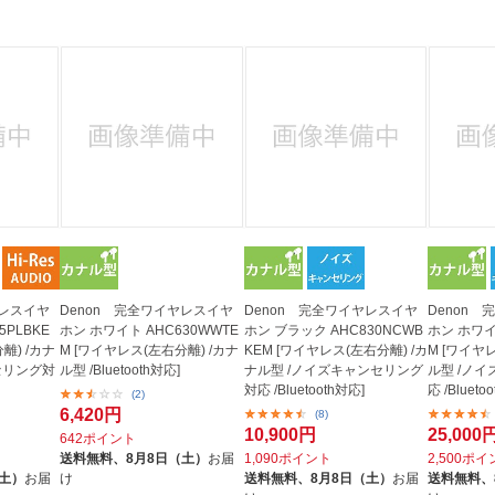
法
よくある質問・お問合せ
I
ご利用規約
E
ヤレスイヤ
Denon 完全ワイヤレスイヤ
Denon 完全ワイヤレスイヤ
Denon
5PLBKE
ホン ホワイト AHC630WWTE
ホン ブラック AHC830NCWB
ホン ホワイ
離) /カナ
M [ワイヤレス(左右分離) /カナ
KEM [ワイヤレス(左右分離) /カ
M [ワイヤ
セリング対
ル型 /Bluetooth対応]
ナル型 /ノイズキャンセリング
ル型 /ノ
対応 /Bluetooth対応]
応 /Blueto
(2)
6,420円
(8)
10,900円
25,000
642ポイント
送料無料、
8月8日（土）
お届
1,090ポイント
2,500ポ
（土）
お届
け
送料無料、
8月8日（土）
お届
送料無料、