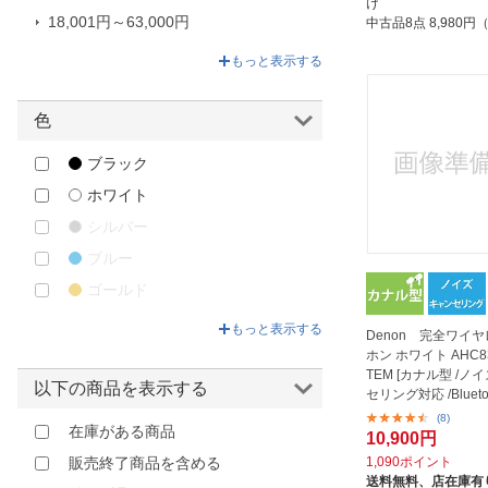
け
18,001円～63,000円
中古品8点
8,980
63,001円～171,950円
もっと表示する
色
ブラック
ホワイト
シルバー
ブルー
ゴールド
ブラウン
もっと表示する
Denon 完全ワイ
レッド
ホン ホワイト AHC8
TEM [カナル型 /ノ
以下の商品を表示する
セリング対応 /Blueto
(8)
在庫がある商品
10,900円
1,090ポイント
販売終了商品を含める
送料無料、
店在庫有り