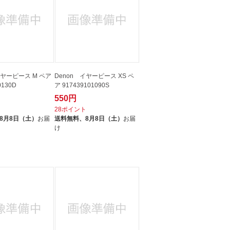
イヤーピース M ペア
Denon イヤーピース XS ペ
0130D
ア 917439101090S
550円
ト
28ポイント
8月8日（土）
お届
送料無料、
8月8日（土）
お届
け