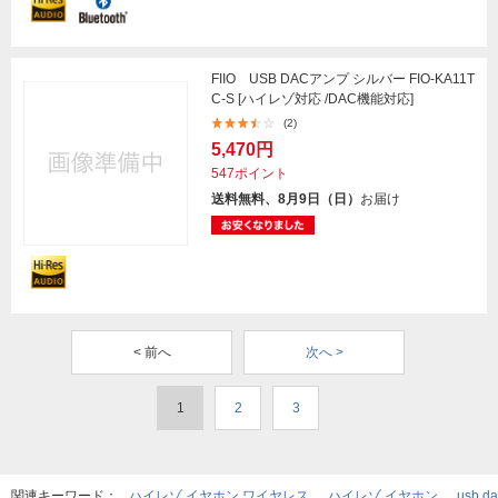
FIIO USB DACアンプ シルバー FIO-KA11T
C-S [ハイレゾ対応 /DAC機能対応]
(2)
5,470円
547ポイント
送料無料、8月9日（日）
お届け
< 前へ
次へ >
1
2
3
関連キーワード：
ハイレゾ イヤホン ワイヤレス
ハイレゾ イヤホン
usb d