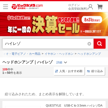
ログイン
会員登録(無料)
ディオ・電子ピアノ・カー用品
イヤホン・ヘッドホン
ヘッドホンアンプ
ヘッドホンアンプ｜ハイレゾ
109
件中
ヘッドホンアンプ DAC機能対応
アンプ DAC機能対応
人気・おすすめ順
絞り込み
1～50
件を表示
絞り込みされたため、まとめ表示を解除しています。
QUESTYLE USB-C to 3.5mm ハイレゾDA