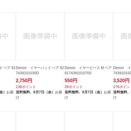
法
よくある質問・お問合せ
I
ご利用規約
E
 ペア 91
Denon イヤーパッド ペア 92
Denon イヤーピース M ペア
Denon 
7439101030D
917439101070S
74391010
2,750円
550円
3,520円
138ポイント
28ポイント
176ポイン
（金）
お届
送料無料、
8月7日（金）
お届
送料無料、
8月7日（金）
お届
送料無料、
け
け
け