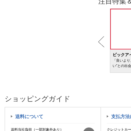
注目特集
BIC WAVE
ビックア
サービ
「どきどき・わくわく」をさまざまなコンテン
「良いより
ツに載せてお届けします
い”との出
ショッピングガイド
送料について
支払方法
送料当社負担（一部対象外あり）
クレジットカ