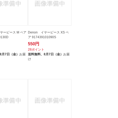
イヤーピース M ペア
Denon イヤーピース XS ペ
0130D
ア 917439101090S
550円
ト
28ポイント
8月7日（金）
お届
送料無料、
8月7日（金）
お届
け