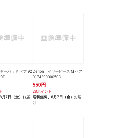
人窓口
R情報
nglish / 中文
イヤーパッド ペア 92
Denon イヤーピース M ペア
00D
917429000050D
550円
ト
28ポイント
8月7日（金）
お届
送料無料、
8月7日（金）
お届
け