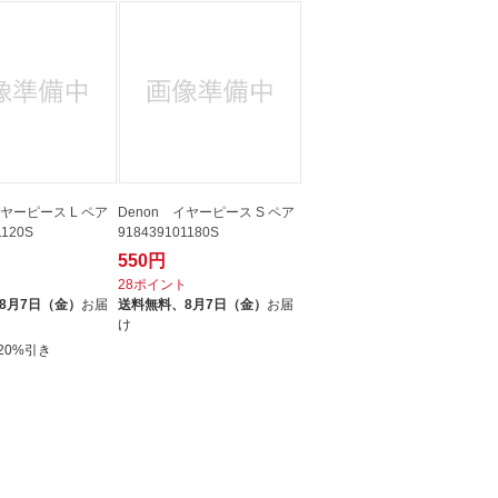
イヤーピース L ペア
Denon イヤーピース S ペア
1120S
918439101180S
550円
ト
28ポイント
8月7日（金）
お届
送料無料、
8月7日（金）
お届
け
20%引き