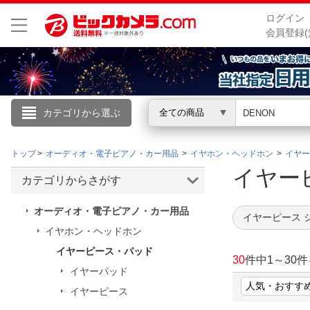
ログイン
会員登録(
カテゴリから選ぶ
全ての商品
こんにちは
トップ
オーディオ・電子ピアノ・カー用品
イヤホン・ヘッドホン
イヤー
ログイン
イヤー
カテゴリからさがす
新規会員登録
オーディオ・電子ピアノ・カー用品
イヤーピース 
イヤホン・ヘッドホン
会員メニュー
イヤーピース・パッド
30
件中
1
～
30
件
イヤーパッド
お買いもの履歴
イヤーピース
閲覧履歴