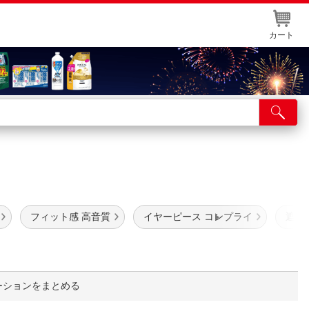
カート
店舗サービス
ット取り置き
イントカードWEB登録
舗情報・店舗一覧
フィット感 高音質
イヤーピース コンプライ
遮音
取り寄せ品入荷状況照会
ーションをまとめる