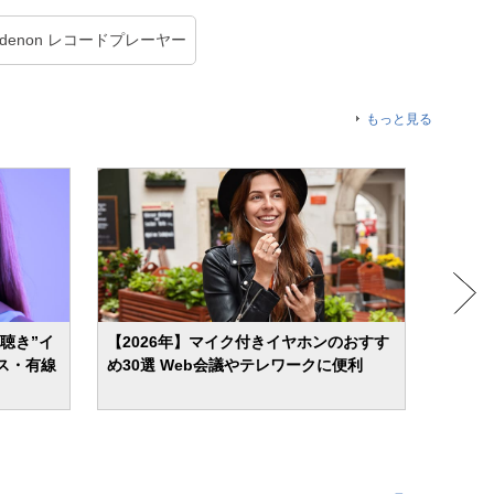
denon レコードプレーヤー
もっと見る
ら聴き”イ
【2026年】マイク付きイヤホンのおすす
【202
ス・有線
め30選 Web会議やテレワークに便利
すめ4