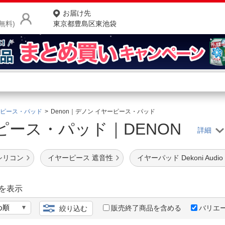
お届け先
無料)
東京都豊島区東池袋
商品をさがす
ランキングからさがす
ネ
ピース・パッド
Denon｜デノン イヤーピース・パッド
ピース・パッド｜DENON
カテゴリ一覧からさがす
ポ
店
シリコン
イヤーピース 遮音性
イヤーパッド Dekoni Audio
お
お客様サポート
を表示
販売終了商品を含める
バリエ
絞り込む
ご利用ガイド