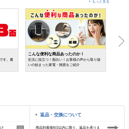
もっと見る
こんな便利な商品あったのか！
人気売
ルです。裏
生活に役立つ！面白い！お客様の声から取り扱
カテゴ
いの始まった家電・雑貨をご紹介
けます
返品・交換について
届け
商品到着後8日以内に限り、返品を承りま