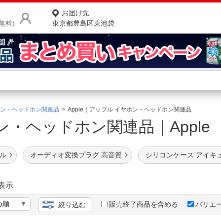
お届け先
無料)
東京都豊島区東池袋
商品をさがす
ランキングからさがす
ネ
ン・ヘッドホン関連品
Apple｜アップル イヤホン・ヘッドホン関連品
ン・ヘッドホン関連品｜Appl
カテゴリ一覧からさがす
ポ
店
ブル
オーディオ変換プラグ 高音質
シリコンケース アイキ
お
お客様サポート
表示
販売終了商品を含める
バリエ
絞り込む
ご利用ガイド