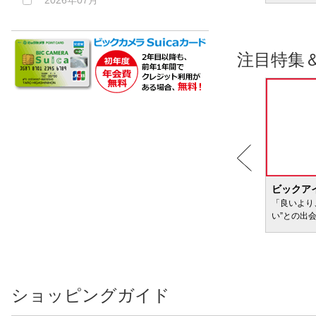
2026年07月
注目特集
BIC WAVE
ビックア
サービ
「どきどき・わくわく」をさまざまなコンテン
「良いより
ツに載せてお届けします
い”との出
ショッピングガイド