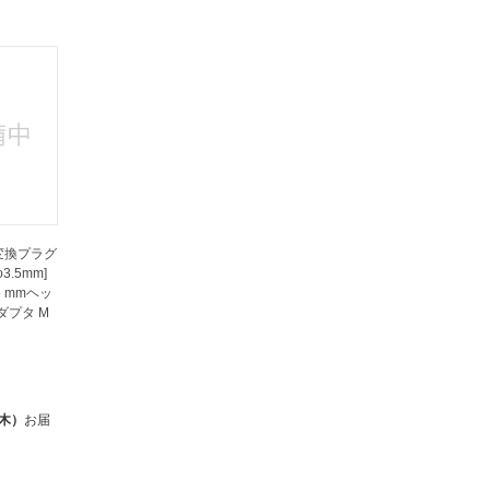
法
よくある質問・お問合せ
I
ご利用規約
E
オ変換プラグ
3.5mm]
5 mmヘッ
ダプタ M
（木）
お届