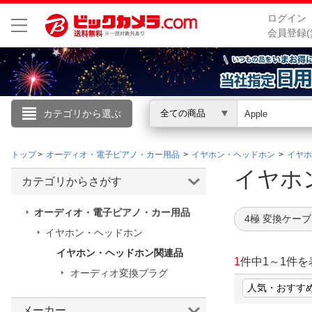
ログイン
会員登録(
カテゴリから選ぶ
全ての商品
こんにちは
トップ
オーディオ・電子ピアノ・カー用品
イヤホン・ヘッドホン
イヤホ
ログイン
イヤホ
カテゴリからさがす
新規会員登録
オーディオ・電子ピアノ・カー用品
4極 変換ケー
イヤホン・ヘッドホン
会員メニュー
イヤホン・ヘッドホン関連品
1
件中
1
～
1
件を
オーディオ変換プラグ
お買いもの履歴
閲覧履歴
メーカー