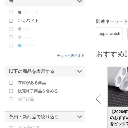
QUESTYLE｜クエスタイル
色
Royal Monster｜ロイヤルモンス
ブラック
ター
ホワイト
関連キーワード
SENNHEISER｜ゼンハイザー
グレー
Twelve South｜トゥエルヴ・サウ
apple watch
ス
シルバー
UAG｜URBAN ARMOR GEAR
ブルー
おすすめ
VENTURECRAFT｜ベンチャーク
グリーン
もっと表示する
ラフト
ゴールド
イーエスアール｜ESR
レッド
以下の商品を表示する
オズマ｜OSMA
ピンク
在庫がある商品
ハイハイ｜HI-HIGH
クリア
販売終了商品を含める
ラスタバナナ｜RastaBanana
値下げ品
樫村｜KASHIMURA
イヤホ
【2026年】有線イヤホンのおすすめ31選
【2026
予約・新商品で絞り込む
ルが気
あえて選ぶ理由とは？改めて魅力を解説
のおすす
をピック