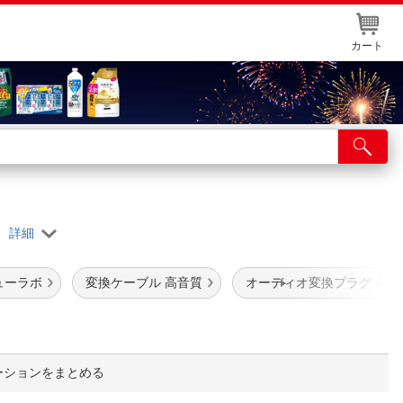
カート
店舗サービス
ット取り置き
e
イントカードWEB登録
舗情報・店舗一覧
ューラボ
変換ケーブル 高音質
オーディオ変換プラグ 4極
取り寄せ品入荷状況照会
ーションをまとめる