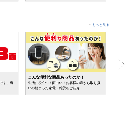
もっと見る
こんな便利な商品あったのか！
人気売
ルです。裏
生活に役立つ！面白い！お客様の声から取り扱
カテゴ
いの始まった家電・雑貨をご紹介
けます