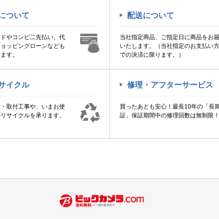
について
配送について
ードやコンビ二先払い、代
当社指定商品、ご指定日に商品をお
ショッピングローンなども
いたします。（当社指定のお支払い
けます。
での決済に限ります。）
サイクル
修理・アフターサービス
置・取付工事や、いまお使
買ったあとも安心！最長10年の「長
のリサイクルを承ります。
証」保証期間中の修理回数は無制限