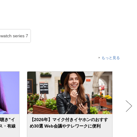
 watch series 7
もっと見る
ら聴き”イ
【2026年】マイク付きイヤホンのおすす
【202
ス・有線
め30選 Web会議やテレワークに便利
すめ4