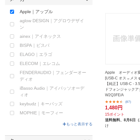
ほしいもの
Apple｜アップル
お知らせ
aglow DESIGN｜アグロウデザイ
ン
ainex｜アイネックス
BISPA｜ビスパ
ELAGO｜エラゴ
ELECOM｜エレコム
FENDERAUDIO｜フェンダーオー
Apple オーディ
[USB-C オス→メス φ
ディオ
【純正】USB-C - 3.
iBasso Audio｜アイバッソオーデ
ドフォンジャックア
ィオ
W2Q3FE/A
(87)
keybudz｜キーバッズ
1,480円
MOPHIE｜モーフィー
15ポイント
送料無料、
8月6日
OWLTECH｜オウルテック
もっと表示する
け
PGA｜ピージーエー