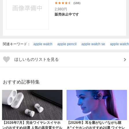
(166)
2,980円
販売休止中です
関連キーワード：
apple watch
apple pencil
apple watch se
apple watch
ほしいものリストを見る
おすすめ記事特集
【2026年7月】完全ワイヤレスイヤホ
【2026年】耳を塞がない“ながら聴
ンのおすすめ48選 人気の高音質モデル
き”イヤホンのおすすめ24選 ワイヤレ