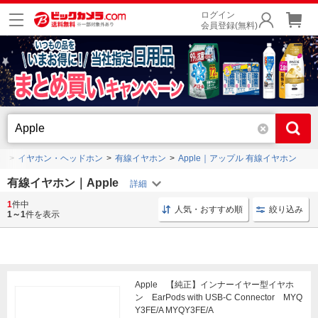
ログイン
会員登録(無料)
品
イヤホン・ヘッドホン
有線イヤホン
Apple｜アップル 有線イヤホン
有線イヤホン｜Apple
1
件中
有線イヤホン 3.5mm
ステレオイヤホン ハンズフリー通話
人気・おすすめ順
絞り込み
1～1
件を表示
Apple 【純正】インナーイヤー型イヤホ
ン EarPods with USB-C Connector MYQ
Y3FE/A MYQY3FE/A