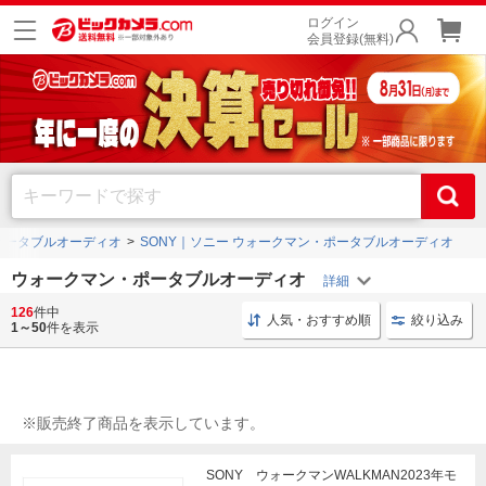
ログイン
会員登録(無料)
ポータブルオーディオ
SONY｜ソニー ウォークマン・ポータブルオーディオ
ウォークマン・ポータブルオーディオ
126
件中
アンプ ハイレゾ
小型 タッチパネル
FIIO Snowsky
人気・おすすめ順
絞り込み
1～50
件を表示
※販売終了商品を表示しています。
SONY ウォークマンWALKMAN2023年モ