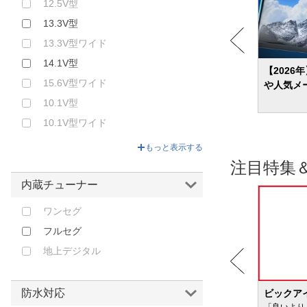
12.5V型
13.3V型
13.3V型ワイド
14.1V型
 4K
【2026年】低価格テレビのおすすめ26選
【2026
15.6V型ワイド
安くてコスパの高いモデルを紹介
や人気メ
10.1V型
10.1V型ワイド
10V型
もっと表示する
12V型
注目特集
15.6V型
内蔵チューナー
7V型
ワンセグ
9V型
フルセグ
地上デジタル
防水対応
BIC WAVE
ビックア