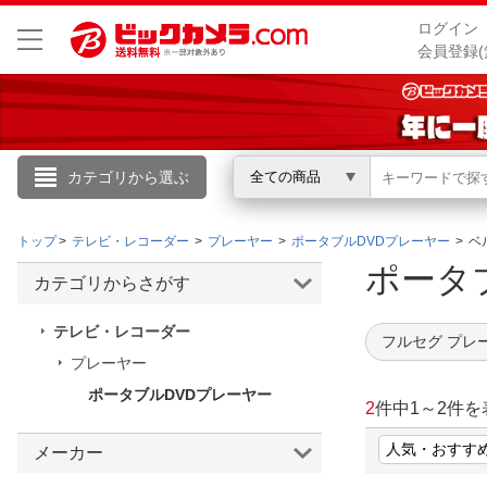
ログイン
会員登録(
カテゴリから選ぶ
全ての商品
こんにちは
トップ
テレビ・レコーダー
プレーヤー
ポータブルDVDプレーヤー
ベ
ログイン
ポータ
カテゴリからさがす
新規会員登録
テレビ・レコーダー
フルセグ プレ
プレーヤー
会員メニュー
ポータブルDVDプレーヤー
2
件中
1
～
2
件を
お買いもの履歴
メーカー
閲覧履歴