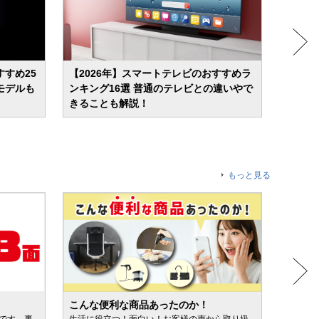
すすめ25
【2026年】スマートテレビのおすすめラ
【202
モデルも
ンキング16選 普通のテレビとの違いやで
選 液
きることも解説！
もっと見る
こんな便利な商品あったのか！
人気売