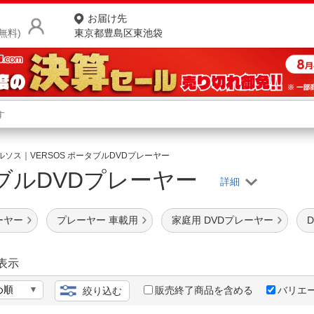
お届け先
無料)
東京都豊島区東池袋
商品をさがす
ランキングからさがす
ネ
ルソス｜VERSOS ポータブルDVDプレーヤー
ブルDVDプレーヤー
カテゴリ一覧からさがす
ポ
店
ーヤー
プレーヤー 車載用
家庭用 DVDプレーヤー
お
お客様サポート
表示
販売終了商品を含める
バリエ
絞り込む
ご利用ガイド