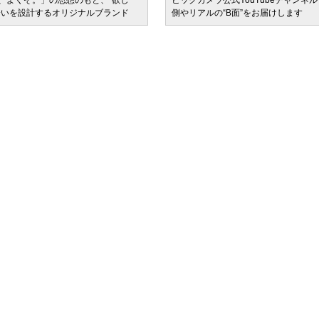
、よくぞ。」の思想のもと、“欲し
ビックカメラ公式YouTubeチャンネ
会いを設計するオリジナルブランド
側やリアルの“B面”をお届けします