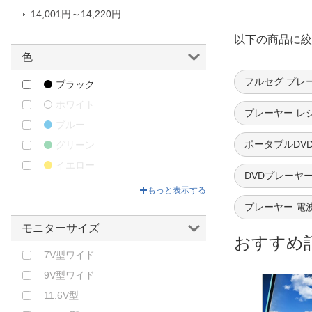
｜S-cubism
14,001円～14,220円
ガウディ｜GAUDI
以下の商品に絞
クマザキエイム｜KUMAZAKI AIM
色
ダイアモンドヘッド｜Diamond
フルセグ プレ
ブラック
Head
ホワイト
ティーズネットワーク｜TEES
プレーヤー レ
NETWORK
ブルー
ヒロコーポレーション｜HIRO
ポータブルDV
グリーン
CORPORATION
イエロー
DVDプレーヤー
ファミリー・ライフ｜Family-life
ピンク
もっと表示する
ベスト・アンサー｜bestanswer
その他
プレーヤー 電
ユニテク｜Unitech
モニターサイズ
レボリューション｜Revolutioon
おすすめ
7V型ワイド
東芝｜TOSHIBA
9V型ワイド
11.6V型