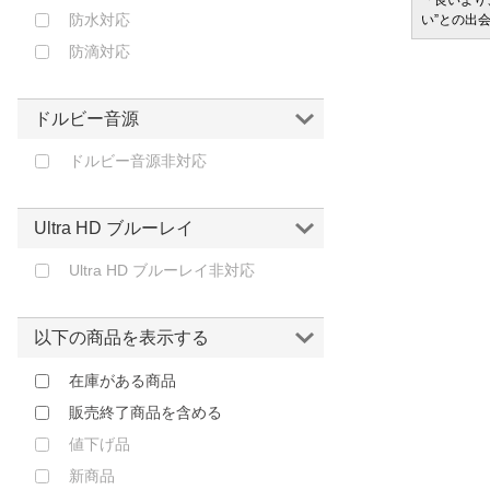
サービ
「どきどき・わくわく」をさまざまなコンテン
「良いより
防水対応
ツに載せてお届けします
い”との出
防滴対応
ドルビー音源
ドルビー音源非対応
Ultra HD ブルーレイ
Ultra HD ブルーレイ非対応
以下の商品を表示する
在庫がある商品
販売終了商品を含める
値下げ品
新商品