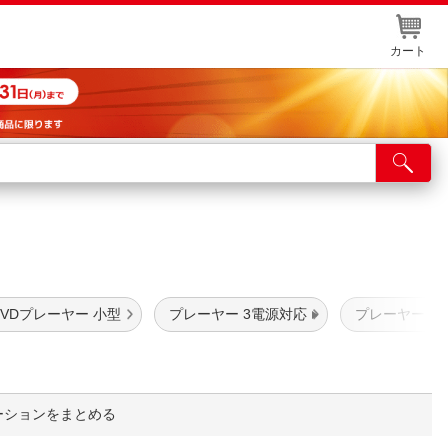
カート
店舗サービス
ット取り置き
イントカードWEB登録
舗情報・店舗一覧
DVDプレーヤー 小型
プレーヤー 3電源対応
プレーヤー 
取り寄せ品入荷状況照会
ーションをまとめる