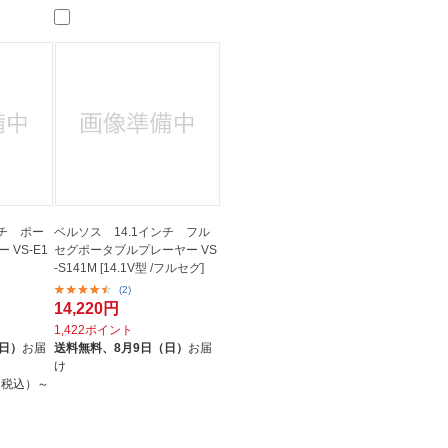
法
よくある質問・お問合せ
I
ご利用規約
E
ンチ ポー
ベルソス 14.1インチ フル
 VS-E1
セグポータブルプレーヤー VS
-S141M [14.1V型 /フルセグ]
(2)
14,220円
1,422ポイント
（日）
お届
送料無料、
8月9日（日）
お届
け
円（税込）～