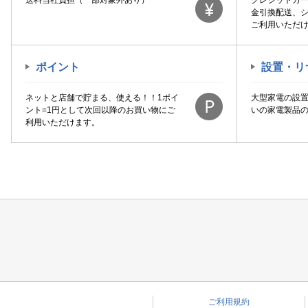
送料当社負担（一部対象外あり）
クレジットカ
金引換配送、
ご利用いただ
ポイント
設置・リ
ネットと店舗で貯まる、使える！！1ポイ
大型家電の設
ント=1円として次回以降のお買い物にご
いの家電製品
利用いただけます。
ご利用規約