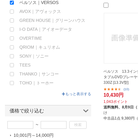
ベルソス｜VERSOS
ほしいもの
AVOX｜アヴォックス
お知らせ
GREEN HOUSE｜グリーンハウス
I-O DATA｜アイオーデータ
OVERTIME
QRIOM｜キュリオム
SONY｜ソニー
TEES
ベルソス 13.3イ
THANKO｜サンコー
タブルDVDプレーヤー
TOHO｜トーホー
330Z [13.3V型]
(10)
WIS｜ウィズ
もっと表示する
10,430円
WIZZ｜ウィズ
1,043ポイント
送料無料、
8月9日
イトウ｜ITO
価格で絞り込む
け
ウィズ｜WiZ
中古品1点
9,380
~
ウィンコド｜WINCOD
10,001円～14,000円
エスキュービズムエレクトリック