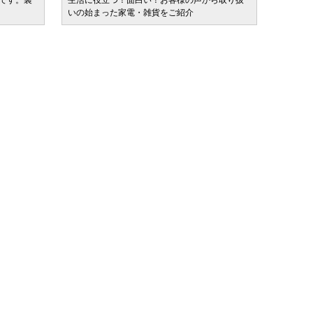
ルです。裏
生活に役立つ！面白い！お客様の声から取り扱
カテゴ
いの始まった家電・雑貨をご紹介
けます