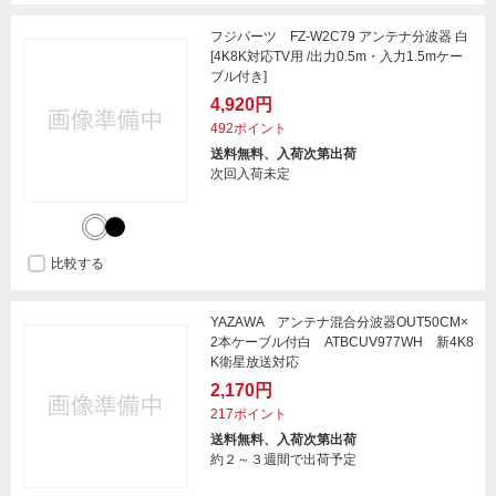
フジパーツ FZ-W2C79 アンテナ分波器 白
[4K8K対応TV用 /出力0.5m・入力1.5mケー
ブル付き]
4,920円
492ポイント
送料無料、入荷次第出荷
次回入荷未定
比較する
YAZAWA アンテナ混合分波器OUT50CM×
2本ケーブル付白 ATBCUV977WH 新4K8
K衛星放送対応
2,170円
217ポイント
送料無料、入荷次第出荷
約２～３週間で出荷予定