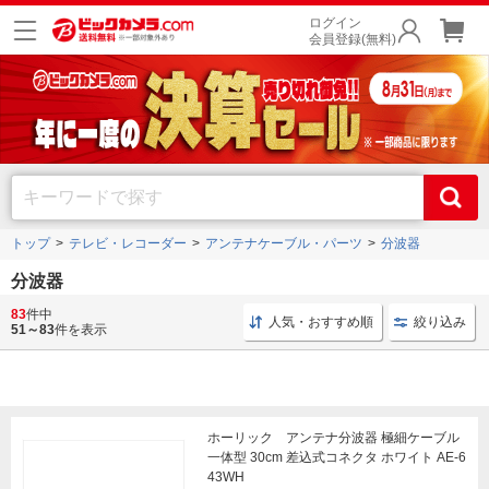
ログイン
会員登録(無料)
トップ
テレビ・レコーダー
アンテナケーブル・パーツ
分波器
分波器
83
件中
分波器 4K
アンテナ分波器 8K対応
分波器 8K
人気・おすすめ順
絞り込み
51～83
件を表示
ホーリック アンテナ分波器 極細ケーブル
一体型 30cm 差込式コネクタ ホワイト AE-6
43WH