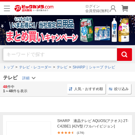
ログイン
会員登録(無料)
トップ
テレビ・レコーダー
テレビ
SHARP｜シャープ テレビ
テレビ
48
件中
液晶テレビ YouTube
4K 液晶テレビ
YouTube 4K
人気・おすすめ順
絞り込み
1～48
件を表示
SHARP 液晶テレビ AQUOS(アクオス) 2T-
C42BE1 [42V型 /フルハイビジョン]
(176)