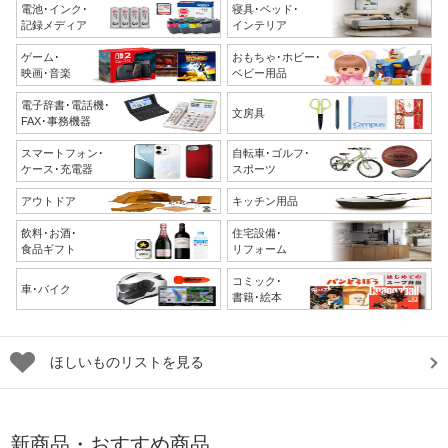
電池･インク･
寝具･ベッド･
記録メディア
インテリア
ゲーム･
おもちゃ･ホビー･
映画･音楽
ベビー用品
電子辞書･電話機･
文房具
FAX･事務機器
スマートフォン･
自転車･ゴルフ･
ケース･充電器
スポーツ
アウトドア
キッチン用品
飲料･お酒･
住宅設備･
食品ギフト
リフォーム
コミック･
車･バイク
書籍･絵本
ほしいものリストを見る
新商品・おすすめ商品