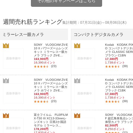
その他のキャンペーンはこちら
週間売れ筋ランキング
集計期間：07月31日(金)～08月06日(木)
ミラーレス一眼カメラ
コンパクトデジタルカメラ
SONY VLOGCAM ZV-E
Kodak KODAK PI
10 II パワーズームレンズ
O コンパクトデジタ
キット ミラーレス一眼カ
メラ CLASSIC SER
メラ ブラック ZV-E...
ブラウン C1BN
163,900円
17,380円
16,390ポイント
1,738ポイント
(23)
(39)
SONY VLOGCAM ZV-E
Kodak KODAK PI
10 II パワーズームレンズ
O コンパクトデジタ
キット ミラーレス一眼カ
メラ CLASSIC SER
メラ ホワイト ZV-E...
ブラック C1BK
163,900円
17,380円
16,390ポイント
1,738ポイント
(23)
(39)
富士フイルム FUJIFILM
SONY VLOGCAM Z
X-T30 III XC13-33mmレ
F 超広角単焦点レン
ンズキット 日英2か国語
体型カメラ ブラック
モデル ミラーレス...
82,500円
178,200円
8,250ポイント
17,820ポイント
(22)