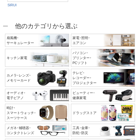
SIRUI
他のカテゴリから選ぶ
扇風機･
家電･照明･
サーキュレーター
エアコン
パソコン･
キッチン家電
プリンター･
PCソフト
テレビ･
カメラ･レンズ･
レコーダー･
メモリーカード
プロジェクター
オーディオ･
ビューティー･
電子ピアノ
健康家電
時計･
スマートウォッチ･
ドラッグストア
スーツケース
メガネ･補聴器･
工具･金庫･
コンタクトレンズ
防犯･防災