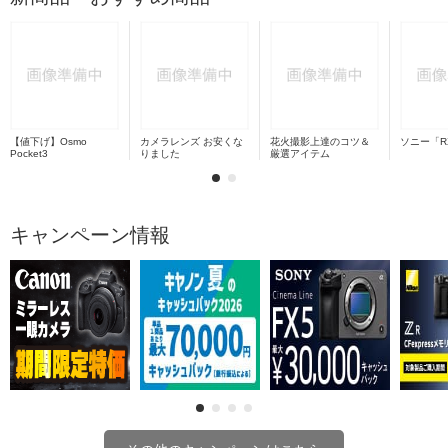
【値下げ】Osmo
カメラレンズ お安くな
花火撮影上達のコツ＆
ソニー「R
Pocket3
りました
厳選アイテム
キャンペーン情報