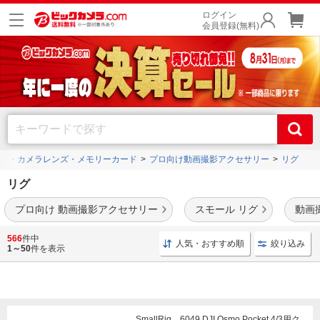
ログイン
会員登録(無料)
ラ・カメラレンズ・メモリーカード
プロ向け動画撮影アクセサリー
リグ
リグ
プロ向け 動画撮影アクセサリー
スモール リグ
動画撮
カメラリグはカメラにマイクや外部モニターなどの補助機材を装着させ、撮影時の安
566
件中
人気・おすすめ順
絞り込み
定感を向上させるアイテムです。
1～50
件を表示
SmallRig 6049 DJI Osmo Pocket 4/3用ク