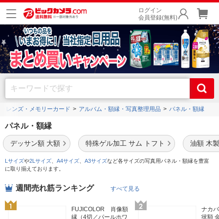
ログイン
会員登録(無料)
ラレンズ・メモリーカード
アルバム・額縁・写真整理用品
パネル・額縁
パネル・額縁
デッサン額 大額
特殊ゲル加工 サム トフト
油額 木
Lサイズ
や
2Lサイズ
、
A4サイズ
、
A3サイズ
など各サイズの写真用パネル・額縁を豊富
に取り揃えております。
週間売れ筋ランキング
すべて見る
FUJICOLOR 肖像額
ナカバ
縁（4切／パールホワ
状額 金