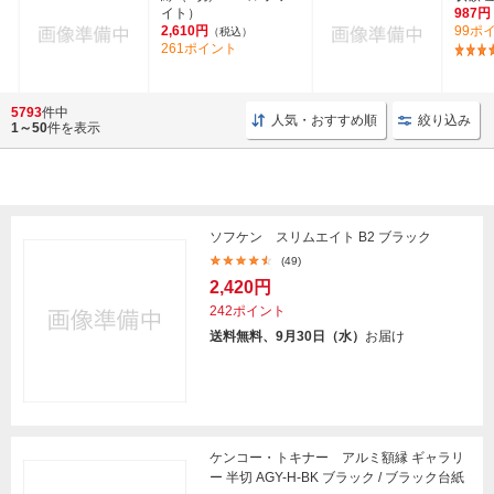
イト）
987円
2,610円
99ポ
（税込）
261ポイント
5793
件中
人気・おすすめ順
絞り込み
1～50
件を表示
ソフケン スリムエイト B2 ブラック
(49)
2,420円
242ポイント
送料無料、9月30日（水）
お届け
ケンコー・トキナー アルミ額縁 ギャラリ
ー 半切 AGY-H-BK ブラック / ブラック台紙