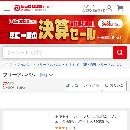
ログイン
会員登録(無料)
整理用品
アルバム
フリーアルバム
セキセイ｜SEKISEI フリーアルバム
フリーアルバム
73
件中
アルバム 写真整理
フリーアルバム 写真整理
セキセ
人気・おすすめ順
絞り込み
1～50
件を表示
セキセイ ライトフリーアルバム フレー
ム 台紙8枚 ホワイト XP-5308-70
(3)