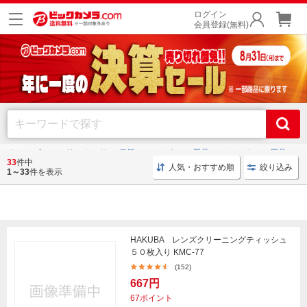
ログイン
会員登録(無料)
メラレンズ・メモリーカード
保管・メンテナンス用品
メンテナンス用品
33
件中
人気・おすすめ順
絞り込み
1～33
件を表示
メンテナンス用品
HAKUBA レンズクリーニングティッシュ
５０枚入り KMC-77
(152)
667円
67ポイント