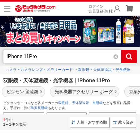
ログイン
会員登録(無料)
カメラ・カメラレンズ・メモリーカード
双眼鏡・天体望遠鏡・光学機器
双眼鏡・天体望遠鏡・光学機器｜iPhone 11Pro
ビクセン 望遠鏡
光学機器アクセサリー ボーグ
京葉
ビクセンやニコンなど各メーカーの
双眼鏡
、
天体望遠鏡
、
単眼鏡
などを豊富に品揃
え。手振れに強い
防振双眼鏡
もあります。
会場別 双眼鏡の選び方
双眼鏡のおすすめ特集
天体望遠鏡のおすすめ特集
1
件中
人気・おすすめ順
絞り込み
1～1
件を表示