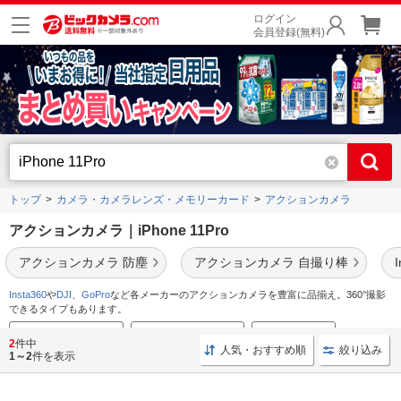
ログイン
会員登録(無料)
トップ
カメラ・カメラレンズ・メモリーカード
アクションカメラ
アクションカメラ｜iPhone 11Pro
アクションカメラ 防塵
アクションカメラ 自撮り棒
Insta360
や
DJI
、
GoPro
など各メーカーのアクションカメラを豊富に品揃え。360°撮影
できるタイプもあります。
アクションカメラ特集
GoProのおすすめ特集
Vlogカメラ特集
2
件中
人気・おすすめ順
絞り込み
1～2
件を表示