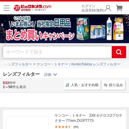
ログイン
会員登録(無料)
レンズフィルター
ケンコー・トキナー｜KenkoTokina レンズフィルター
レンズフィルター
933
件中
マルミ レンズフィルター
レンズフィルター ケンコー
人気・おすすめ順
絞り込み
1～50
件を表示
ケンコー・トキナー ZXII ゼクロス2プロテ
クター 77mm ZX2PT77S
(89)