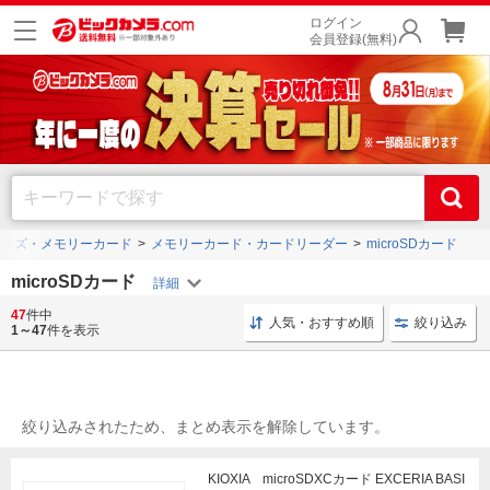
ログイン
会員登録(無料)
レンズ・メモリーカード
メモリーカード・カードリーダー
microSDカード
microSDカード
47
件中
microSD Class10
microSD UHS-I
microSDXCカー
人気・おすすめ順
絞り込み
1～47
件を表示
絞り込みされたため、まとめ表示を解除しています。
KIOXIA microSDXCカード EXCERIA BASI