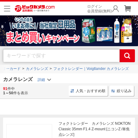
ログイン
会員登録(無料)
モリーカード
カメラレンズ
フォクトレンダー｜Voigtlander カメラレンズ
カメラレンズ
91
件中
レンズ ミラーレス一眼用
レンズ 単焦点
LAOWA Nan
人気・おすすめ順
絞り込み
1～50
件を表示
フォクトレンダー カメラレンズ NOKTON
Classic 35mm F1.4 Z-mount [ニコンZ /単焦
点レンズ]