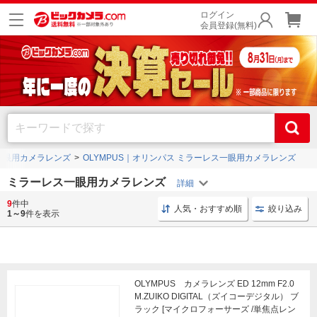
ログイン
会員登録(無料)
一眼用カメラレンズ
OLYMPUS｜オリンパス ミラーレス一眼用カメラレンズ
ミラーレス一眼用カメラレンズ
9
件中
レンズ ミラーレス一眼用
レンズ 単焦点
SIRUI シ
人気・おすすめ順
絞り込み
1～9
件を表示
OLYMPUS カメラレンズ ED 12mm F2.0
M.ZUIKO DIGITAL（ズイコーデジタル） ブ
ラック [マイクロフォーサーズ /単焦点レン