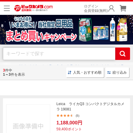
ログイン
会員登録(無料)
メラ
コンパクトデジタルカメラ
Leica｜ライカ コンパクトデジタルカメラ
3
件中
人気・おすすめ順
絞り込み
1～3
件を表示
コンパクトデジタルカメラ
Leica ライカQ3 コンパクトデジタルカメ
ラ 19081
(5)
1,188,000円
59,400ポイント