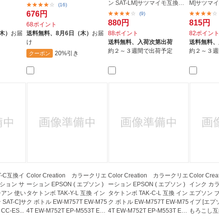
ン SAT-LM]サツマイモ互換
M]サツマ
(16)
ラ...
C...
676円
(9)
880円
815円
68ポイント
（木）
お届
送料無料、
8月6日（木）
お届
88ポイント
82ポイン
け
送料無料、
入荷次第出荷
送料無料、
約２～３週間で出荷予定
約２～３週
20%引き
クーポン
SAT-C互換イ
Color Creation カラークリエ
Color Creation カラークリエ
Color Cr
ション サ
ーション EPSON ( エプソン )
ーション EPSON ( エプソン )
インク カ
シアン 使い
タケトンボ TAK-Y-L 互換 イン
タケトンボ TAK-C-L 互換 イン
エプソン 
SAT-C]サ
ク ボトル EW-M757T EW-M75
ク ボトル EW-M757T EW-M75
イプ [エプソ
-ES...
4T EW-M752T EP-M553T EP-
4T EW-M752T EP-M553T EP-
もろこし互