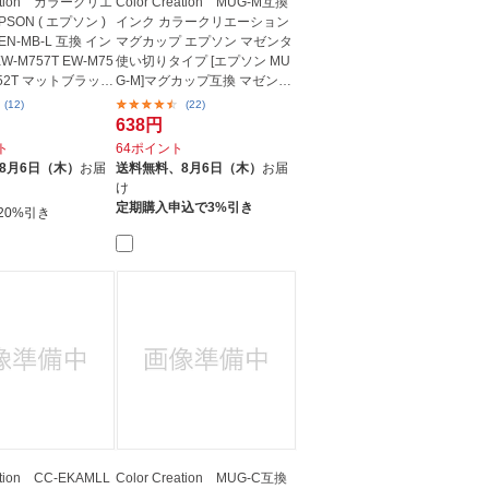
reation カラークリエ
Color Creation MUG-M互換
SON ( エプソン )
インク カラークリエーション
N-MB-L 互換 イン
マグカップ エプソン マゼンタ
W-M757T EW-M75
使い切りタイプ [エプソン MU
752T マットブラック
G-M]マグカップ互換 マゼンタ
C...
(12)
(22)
638円
ト
64ポイント
8月6日（木）
お届
送料無料、
8月6日（木）
お届
け
定期購入申込で3%引き
20%引き
ation CC-EKAMLL
Color Creation MUG-C互換