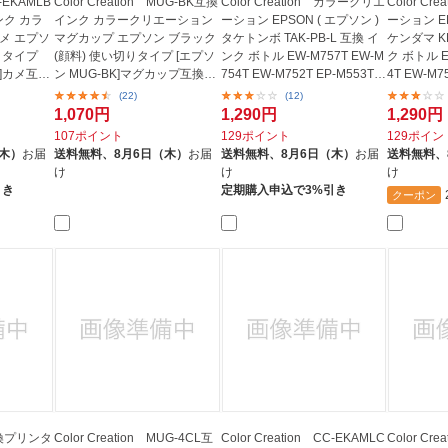
C-EKAMLB
Color Creation MUG-BK互換
Color Creation カラークリエ
Color C
ンク カラ
インク カラークリエーション
ーション EPSON ( エプソン )
ーション EP
メ エプソ
マグカップ エプソン ブラック
タケトンボ TAK-PB-L 互換 イ
ケンダマ KE
りタイプ
(顔料) 使い切りタイプ [エプソ
ンク ボトル EW-M757T EW-M
ク ボトル E
L]カメ互換
ン MUG-BK]マグカップ互換
754T EW-M752T EP-M553T E
4T EW-M
ブ...
P-M552...
(顔...
(22)
(12)
1,070円
1,290円
1,290円
107ポイント
129ポイント
129ポイン
（木）
お届
送料無料、
8月6日（木）
お届
送料無料、
8月6日（木）
お届
送料無料、
け
け
け
引き
定期購入申込で3%引き
クーポン
 互換プリンタ
Color Creation MUG-4CL互
Color Creation CC-EKAMLC
Color Cre