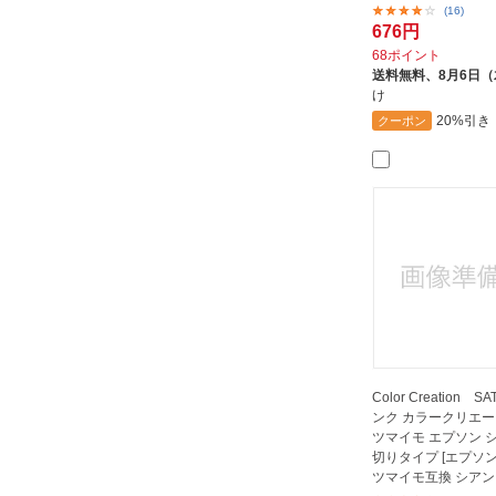
(16)
676円
68ポイント
送料無料、
8月6日
け
20%引き
クーポン
Color Creation 
ンク カラークリエー
ツマイモ エプソン 
切りタイプ [エプソン 
ツマイモ互換 シアン CC