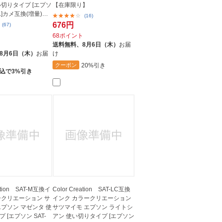
い切りタイプ [エプソ
【在庫限り】
-L]カメ互換(増量)
(16)
676円
(67)
68ポイント
ト
送料無料、
8月6日（木）
お届
8月6日（木）
お届
け
20%引き
クーポン
込で3%引き
eation SAT-M互換イ
Color Creation SAT-LC互換
ークリエーション サ
インク カラークリエーション
エプソン マゼンタ 使
サツマイモ エプソン ライトシ
 [エプソン SAT-
アン 使い切りタイプ [エプソン