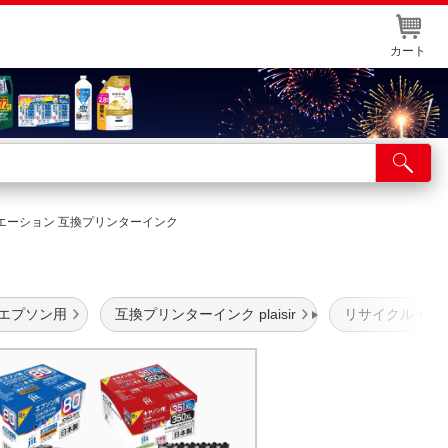
カート
店舗サービス
ット取り置き
ラークリエーション 互換プリンターインク
イントカードWEB登録
舗情報・店舗一覧
 エプソン用
互換プリンターインク plaisir
リサイクルイン
取り寄せ品入荷状況照会