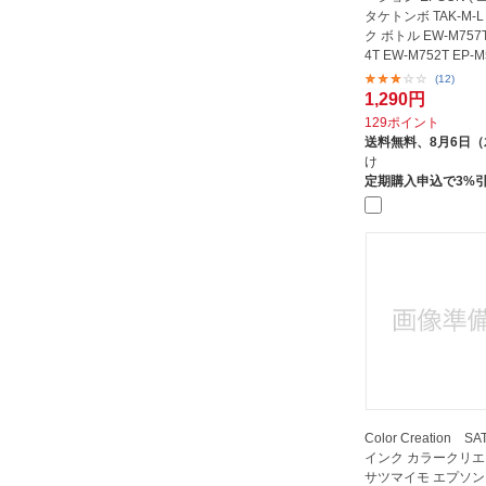
タケトンボ TAK-M-
ク ボトル EW-M757T
4T EW-M752T EP-M
M552T...
(12)
1,290円
129ポイント
送料無料、
8月6日
け
定期購入申込で3%
Color Creation S
インク カラークリ
サツマイモ エプソン