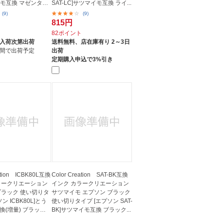
イモ互換 マゼンタ
SAT-LC]サツマイモ互換 ライ...
(9)
(9)
815円
ト
82ポイント
入荷次第出荷
送料無料、
店在庫有り 2～3日
間で出荷予定
出荷
定期購入申込で3%引き
eation ICBK80L互換
Color Creation SAT-BK互換
ラークリエーション
インク カラークリエーション
ブラック 使い切りタ
サツマイモ エプソン ブラック
ン ICBK80L]とう
使い切りタイプ [エプソン SAT-
換(増量) ブラック
BK]サツマイモ互換 ブラック...