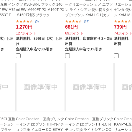
L 互換 イン
クツ KSU-BK-L ブラック 140
ークリエーション カメ エプソ
リエーショ
 EW-M75
ml EW-M660FT PX-M160T PX
ン ライトシアン 使い切りタイ
ゼンタ 使
553T EP-
-S160T対応 ブラック
プ [エプソン KAM-LC-L]カメ互
ン KAM-M
換(...
マ...
(5)
(67)
1,270円
681円
739円
127ポイント
69ポイント
74ポイン
（木）
お届
送料無料、
8月6日（木）
お届
送料無料、
店在庫有り 2～3日
送料無料、
け
出荷
出荷
引き
定期購入申込で3%引き
定期購入申込で3%引き
AT-6CL互換
Color Creation 互換プリンタ
Color Creation 互換プリンタ
Color Cre
エーション
ーインク [エプソン ITH-Y]イチ
ーインク [エプソン ITH-LC]イ
KAM-Y-
 ブラッ
ョウ互換 イエロー CC-EITHY
チョウ互換 ライトシアン CC-
リエーショ