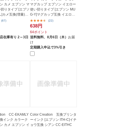
ン カメ エプソン マ
マグカップ エプソン イエロー
い切りタイプ [エプソ
使い切りタイプ [エプソン MU
-L]カメ互換(増量)
G-Y]マグカップ互換 イエロー
C...
(67)
(22)
638円
ト
64ポイント
店在庫有り 2～3日
送料無料、
8月6日（木）
お届
け
定期購入申込で3%引き
ation CC-EKAMLY
Color Creation 互換プリンタ
L互換インク カラーク
ーインク [エプソン ITH-C]イチ
ン カメ エプソン イ
ョウ互換 シアン CC-EITHC