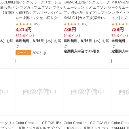
6CL80L]
換インク カラークリエーショ
KAM-C-L互換インク カラーク
M KAM-
) 6色パ
ン マグカップ エプソン ブラッ
リエーション カメ エプソン シ
ークリエー
ST 【在庫限
ク(顔料)/シアン/マゼンタ/イエ
アン 使い切りタイプ [エプソン
ン ライト
ロー 4個パック 使い切りタイ...
KAM-C-L]カメ互換(増量) シア
イプ [エプソ
ン
互換...
(22)
(67)
3,215円
739円
739円
322ポイント
74ポイント
74ポイン
（木）
お届
送料無料、
8月6日（木）
お届
送料無料、
8月6日（木）
お届
送料無料、
け
け
け
定期購入申込で3%引き
定期購入申
20%引き
クーポン
 カラークリエ
Color Creation CT-EKSUBK
Color Creation CC-EKAMLL
Color Cr
エプソン )
L 互換インクボトル エプソン
C KAM-LC-L互換インク カラ
KAM-M-