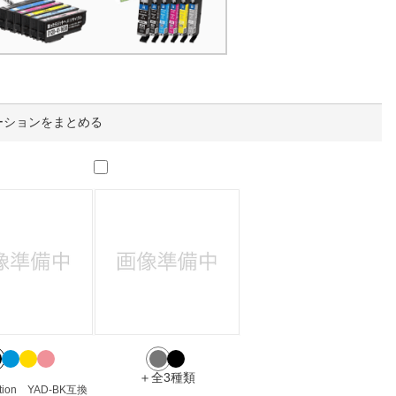
人窓口
R情報
ーションをまとめる
nglish / 中文
＋全3種類
eation YAD-BK互換