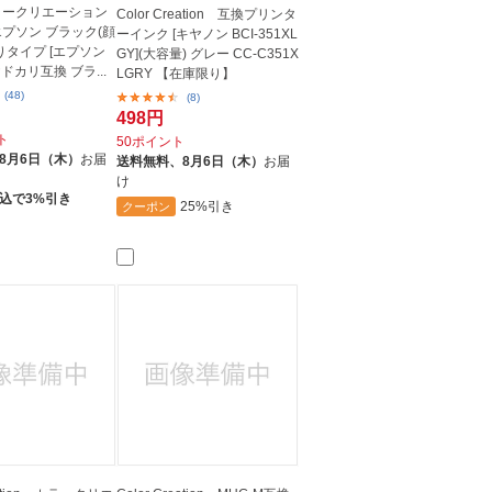
ラークリエーション
Color Creation 互換プリンタ
エプソン ブラック(顔
ーインク [キヤノン BCI-351XL
りタイプ [エプソン
GY](大容量) グレー CC-C351X
 ヤドカリ互換 ブラ...
LGRY 【在庫限り】
(48)
(8)
498円
ト
50ポイント
8月6日（木）
お届
送料無料、
8月6日（木）
お届
け
込で3%引き
25%引き
クーポン