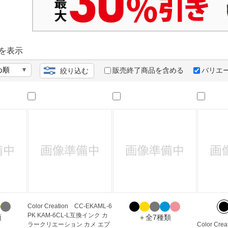
法
よくある質問・お問合せ
I
ご利用規約
を表示
販売終了商品を含める
バリエ
絞り込む
E
Color Creation CC-EKAML-6
PK KAM-6CL-L互換インク カ
類
＋全7種類
ラークリエーション カメ エプ
Color Cr