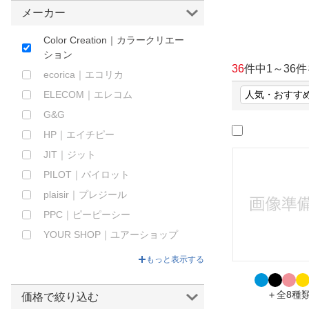
メーカー
ほしいもの
Color Creation｜カラークリエー
お知らせ
ション
36
件中
1
～
36
件
ecorica｜エコリカ
ELECOM｜エレコム
G&G
HP｜エイチピー
JIT｜ジット
PILOT｜パイロット
plaisir｜プレジール
PPC｜ピーピーシー
YOUR SHOP｜ユアーショップ
オーム電機｜OHM ELECTRIC
もっと表示する
カラークリエーション｜Color
Creation
＋全8種
価格で絞り込む