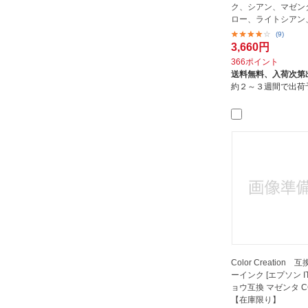
ク、シアン、マゼン
ロー、ライトシアン
マゼ...
(9)
3,660円
366ポイント
送料無料、
入荷次第
約２～３週間で出荷
Color Creation
ーインク [エプソン I
ョウ互換 マゼンタ CC
【在庫限り】