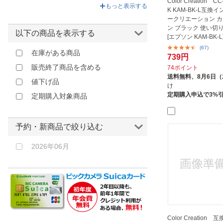
Color Creation C
イエロー
もっと表示する
K KAM-BK-L互換イ
ゴールド
ークリエーション カ
ン ブラック 使い切
オレンジ
以下の商品を表示する
[エプソン KAM-BK-
レッド
(増量)...
(67)
在庫がある商品
739円
ピンク
販売終了商品を含める
74ポイント
クリア
送料無料、
8月6日
値下げ品
け
その他
定期購入申込で3%
定期購入対象商品
予約・新商品で絞り込む
2026年06月
Color Creation