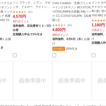
ソン ブラック、シアン、マゼ
インク カ
 カラークリエ
Color Creation 互換プリンタ
ンタ、イエロー、ライトシア
ヤドカリ 
キヤノン )
ーインク [キヤノン BCI-371XL
ン、ラ...
料) 使い切
L 互換 インク
+370XL/6MP](大容量) 6色パッ
(67)
YAD-BK]
ック 残量
ク CC-C370371XL6PK 【在庫
4,570円
430 TS63
限り】
457ポイント
1,180円
(26)
送料無料、
店在庫有り 2～3日
4,800円
出荷
118ポイン
定期購入申込で3%引き
送料無料、
480ポイント
け
（木）
お届
送料無料、
8月6日（木）
お届
定期購入申
け
引き
20%引き
クーポン