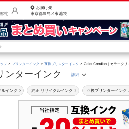
お届け先
無料)
東京都豊島区東池袋
商品をさがす
ランキングからさがす
ネ
ッジ
プリンターインク
互換プリンターインク
Color Creation｜カ
リンターインク
カテゴリ一覧からさがす
ポ
店
クルインク
純正 リサイクルインク
互換プリンターインク
お
お客様サポート
ご利用ガイド