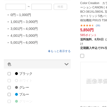
カラークリエーション｜Color
Color Creation
Creation
~
ーション CANON ( 
BCI-381XL/380X
ケイティケイ｜ktk
0円～1,000円
カートリッジ 5色パ
スカイホースジャパン
検知機能 PIXUS TS8
1,001円～3,000円
3...
(39)
3,001円～4,000円
5,850円
585ポイント
4,001円～5,000円
送料無料、
8月6日
5,001円～6,000円
け
定期購入申込で3%
6,001円～6,838円
もっと表示する
色
ブラック
ホワイト
グレー
ブルー
グリーン