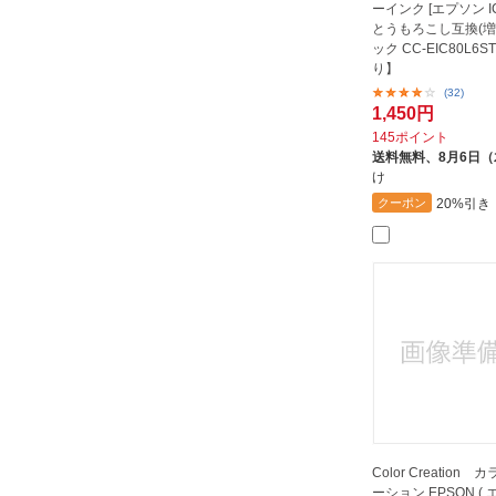
ーインク [エプソン IC
とうもろこし互換(増量
ック CC-EIC80L6
り】
(32)
1,450円
145ポイント
送料無料、
8月6日
け
20%引き
クーポン
Color Creation
ーション EPSON ( 