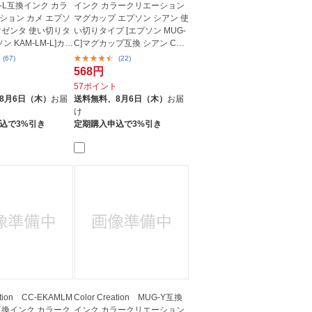
LM-L互換インク カラ
インク カラークリエーション
ション カメ エプソ
マグカップ エプソン シアン 使
マゼンタ 使い切りタ
い切りタイプ [エプソン MUG-
ン KAM-LM-L]カメ
C]マグカップ互換 シアン CC-
EM...
(67)
(22)
568円
ト
57ポイント
8月6日（木）
お届
送料無料、
8月6日（木）
お届
け
込で3%引き
定期購入申込で3%引き
eation CC-EKAMLM
Color Creation MUG-Y互換
L互換インク カラーク
インク カラークリエーション