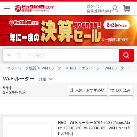
ログイン
会員登録(無料)
ーター・ネットワーク機器
Wi-Fiルーター
NEC｜エヌイーシー Wi-Fiルーター
Wi-Fiルーター
5
件中
Wi-Fiルーター IPv6対応
Wi-Fi Wi-Fi 6
Wi-Fiルーター W
人気・おすすめ順
絞り込み
1～5
件を表示
NEC Wi-Fiルーター 5764＋1376Mbps Ate
rm 7200D8BE PA-7200D8BE [Wi-Fi 7(be) /I
Pv6対応]