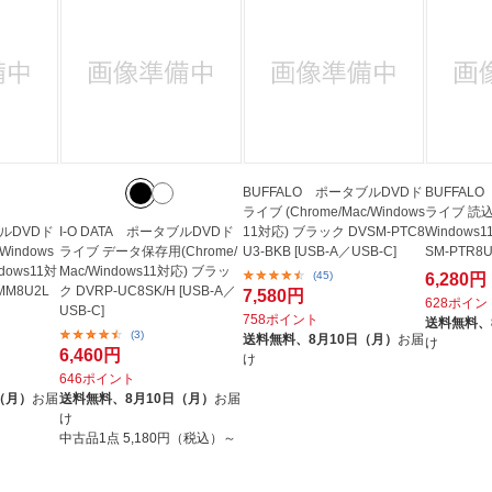
BUFFALO ポータブルDVDド
BUFFAL
ライブ (Chrome/Mac/Windows
ライブ 読込専
ルDVDド
I-O DATA ポータブルDVDド
11対応) ブラック DVSM-PTC8
Windows
indows
ライブ データ保存用(Chrome/
U3-BKB [USB-A／USB-C]
SM-PTR8U
ndows11対
Mac/Windows11対応) ブラッ
(45)
6,280円
MM8U2L
ク DVRP-UC8SK/H [USB-A／
7,580円
628ポイン
USB-C]
758ポイント
送料無料、
(3)
送料無料、
8月10日（月）
お届
け
6,460円
け
646ポイント
（月）
お届
送料無料、
8月10日（月）
お届
け
中古品1点
5,180円（税込）～