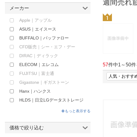
週間売れ
ほしいもの
メーカー
お知らせ
Apple｜アップル
ASUS｜エイスース
BUFFALO｜バッファロー
CFD販売｜シー・エフ・デー
DIRAC｜ディラック
ELECOM｜エレコム
57
件中
1
～
50
件
FUJITSU｜富士通
Gigastone｜ギガストーン
Hanx｜ハンクス
HLDS｜日立LGデータストレージ
HP｜エイチピー
もっと表示する
I-O DATA｜アイオーデータ
IOMEGA｜アイオメガ
価格で絞り込む
ITPROTECH｜アイティプロテッ