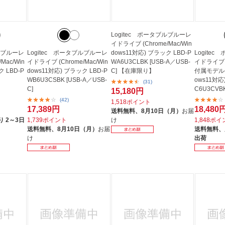
Logitec ポータブルブルーレ
イドライブ (Chrome/Mac/Win
ブルブルーレ
Logitec ポータブルブルーレ
dows11対応) ブラック LBD-P
Logite
Mac/Win
イドライブ (Chrome/Mac/Win
WA6U3CLBK [USB-A／USB-
イドライブ 
 LBD-P
dows11対応) ブラック LBD-P
C] 【在庫限り】
付属モデル(C
WB6U3CSBK [USB-A／USB-
ows11対応
(31)
C]
C6U3CVBK
15,180円
(42)
1,518ポイント
17,389円
18,480
送料無料、
8月10日（月）
お届
 2～3日
1,739ポイント
け
1,848ポ
送料無料、
8月10日（月）
お届
送料無料、
け
出荷