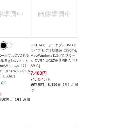
I-O DATA ポータブルDVDド
ライブ ビデオ編集用(Chrome/
c ポータブルDVDドラ
Mac/Windows11対応) ブラッ
編集書き込みソフト
ク DVRP-UC8Z/H [USB-A／U
Mac/Windows11対
SB-C]
 LDR-PWA8U3CV
7,460円
A／USB-C]
746ポイント
(24)
送料無料、
8月10日（月）
お届
け
ト
8月10日（月）
お届