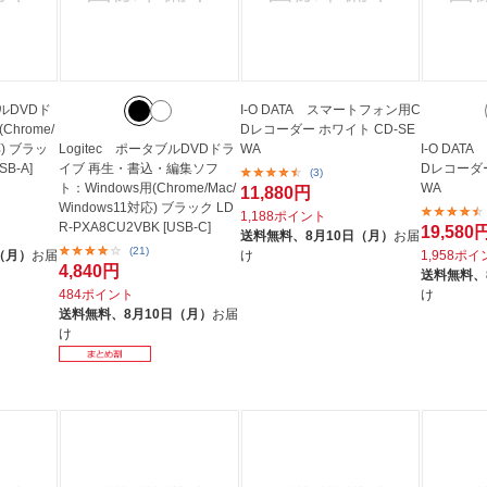
ブルDVDド
I-O DATA スマートフォン用C
hrome/
Dレコーダー ホワイト CD-SE
応) ブラッ
Logitec ポータブルDVDドラ
WA
I-O DA
SB-A]
イブ 再生・書込・編集ソフ
Dレコーダー
(3)
ト：Windows用(Chrome/Mac/
WA
11,880円
Windows11対応) ブラック LD
1,188ポイント
R-PXA8CU2VBK [USB-C]
19,580
送料無料、
8月10日（月）
お届
(21)
（月）
お届
け
1,958ポ
4,840円
送料無料、
484ポイント
け
送料無料、
8月10日（月）
お届
け