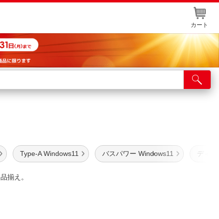
カート
店舗サービス
ット取り置き
イントカードWEB登録
舗情報・店舗一覧
Type-A Windows11
バスパワー Windows11
ディスク
取り寄せ品入荷状況照会
に品揃え。