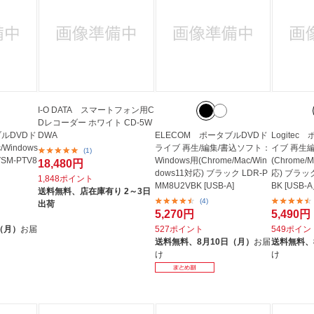
I-O DATA スマートフォン用C
Dレコーダー ホワイト CD-5W
ブルDVDド
DWA
ELECOM ポータブルDVDド
Logite
/Windows
ライブ 再生/編集/書込ソフト：
イブ 再生
(1)
SM-PTV8
Windows用(Chrome/Mac/Win
(Chrome/
18,480円
dows11対応) ブラック LDR-P
応) ブラック
1,848ポイント
MM8U2VBK [USB-A]
BK [USB-
送料無料、
店在庫有り 2～3日
(4)
出荷
5,270円
5,490円
（月）
お届
527ポイント
549ポイン
送料無料、
8月10日（月）
お届
送料無料、
け
け