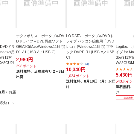
テクノポリス ポータブルDV
I-O DATA ポータブルDVDド
Dドライブ＋DVD再生ソフト
ライブ パソコン編集用「DVD
ルDVDドラ
GEMZO(Mac/Windows11対応)
レコ」(Windows11対応) ブラ
Logite
ndows用
D1-A1 [USB-A／USB-C]
ック DVRP-R1 [USB-A／USB-
イブ for Ma
ows11対
C]
dows11対
2,980円
XA8CU2L
WA8CU3MS
(3)
298ポイント
10,340円
送料無料、
店在庫有り 2～3日
5,430円
1,034ポイント
出荷
送料無料、
8月10日（月）
お届
543ポイン
け
送料無料、
（月）
お届
け
円（税込）～