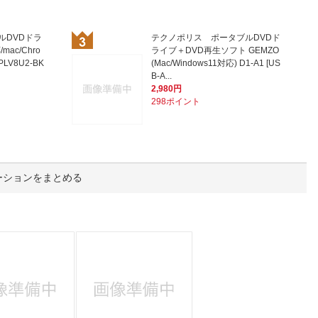
人窓口
R情報
ブルDVDドラ
テクノポリス ポータブルDVDド
mac/Chro
ライブ＋DVD再生ソフト GEMZO
LV8U2-BK
(Mac/Windows11対応) D1-A1 [US
B-A...
2,980円
298ポイント
nglish / 中文
ーションをまとめる