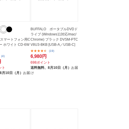
BUFFALO ポータブルDVDド
ライブ (Windows11対応/mac/
TA スマートフォン用C
Chrome) ブラック DVSM-PTC
 ホワイト CD-6W
V8U3-BKB [USB-A／USB-C]
(19)
6,980円
(4)
円
698ポイント
イント
送料無料、
8月10日（月）
お届
8月10日（月）
お届
け