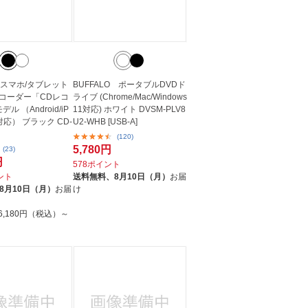
TA スマホ/タブレット
BUFFALO ポータブルDVDド
レコーダー「CDレコ
ライブ (Chrome/Mac/Windows
モデル （Android/iP
11対応) ホワイト DVSM-PLV8
S対応） ブラック CD-
U2-WHB [USB-A]
(120)
5,780円
(23)
円
578ポイント
イント
送料無料、
8月10日（月）
お届
8月10日（月）
お届
け
6,180円（税込）～