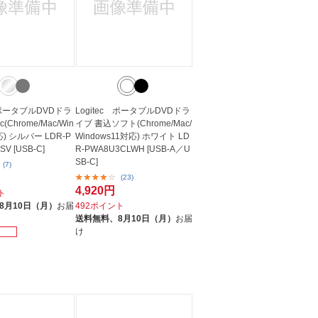
c ポータブルDVDドラ
Logitec ポータブルDVDドラ
c(Chrome/Mac/Win
イブ 書込ソフト(Chrome/Mac/
応) シルバー LDR-P
Windows11対応) ホワイト LD
V [USB-C]
R-PWA8U3CLWH [USB-A／U
SB-C]
(7)
(23)
4,920円
ト
8月10日（月）
お届
492ポイント
送料無料、
8月10日（月）
お届
け