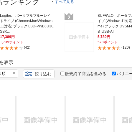
法
筋ランキング
すべて見る
よくある質問・お問合せ
I
ご利用規約
Logitec ポータブルブルーレイ
BUFFALO ポータ
ドライブ (Chrome/Mac/Windows
イブ (Windows11対応/
11対応) ブラック LBD-PWB6U3C
me) ブラック DVSM-P
SBK...
B [USB-A]
17,389円
5,780円
1,739ポイント
578ポイント
E
(42)
(120)
を表示
販売終了商品を含める
バリエ
絞り込む