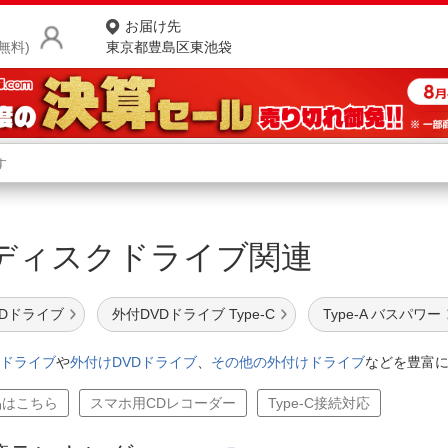
お届け先
無料)
東京都豊島区東池袋
商品をさがす
ランキングからさがす
ネ
ディスクドライブ関連
カテゴリ一覧からさがす
ポ
店
DVDドライブ
外付DVDドライブ Type-C
Type-A バスパワー
お
ドライブ
や
外付けDVDドライブ
、
その他の外付けドライブ
などを豊富
お客様サポート
品はこちら
スマホ用CDレコーダー
Type-C接続対応
ご利用ガイド