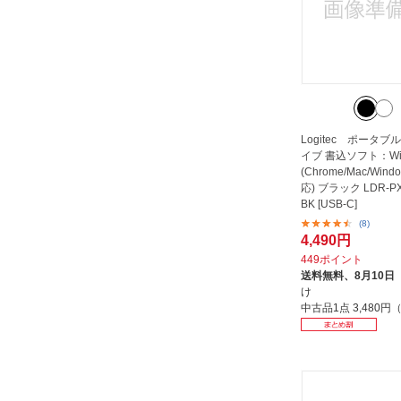
Logitec ポータブ
イブ 書込ソフト：Wi
(Chrome/Mac/Wind
応) ブラック LDR-P
BK [USB-C]
(8)
4,490円
449ポイント
送料無料、
8月10日
け
中古品1点
3,480