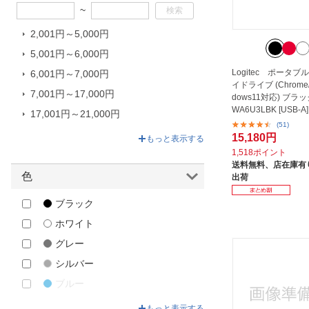
~
ク
LENOVO｜レノボジャパン
2,001円～5,000円
LITEON｜日本ライトン
5,001円～6,000円
Logitec｜ロジテック
Logitec ポータ
6,001円～7,000円
イドライブ (Chrome/
NEC｜エヌイーシー
7,001円～17,000円
dows11対応) ブラック
WA6U3LBK [USB-A]
ORIGINAL BASIC｜オリジナルベ
17,001円～21,000円
ーシック
(51)
21,001円～33,080円
15,180円
もっと表示する
OWLTECH｜オウルテック
1,518ポイント
送料無料、
店在庫有り
Panasonic｜パナソニック
色
出荷
PIONEER｜パイオニア
ブラック
PRINCETON｜プリンストン
ホワイト
SaiEL International｜サイエルイン
ターナショナル
グレー
TEC｜テック
シルバー
THANKO｜サンコー
ブルー
キングジム｜KING JIM
ゴールド
もっと表示する