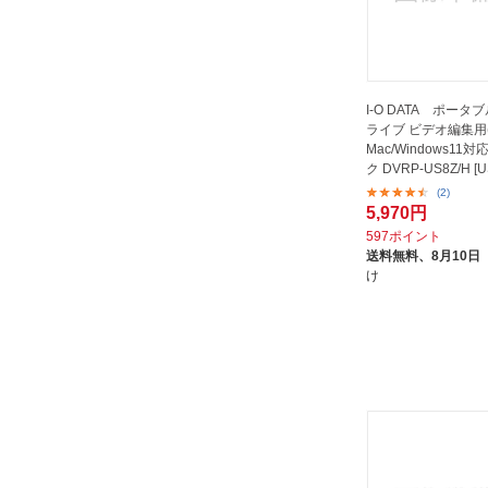
I-O DATA ポータ
ライブ ビデオ編集用(C
Mac/Windows11対
ク DVRP-US8Z/H [U
(2)
5,970円
597ポイント
送料無料、
8月10日
け