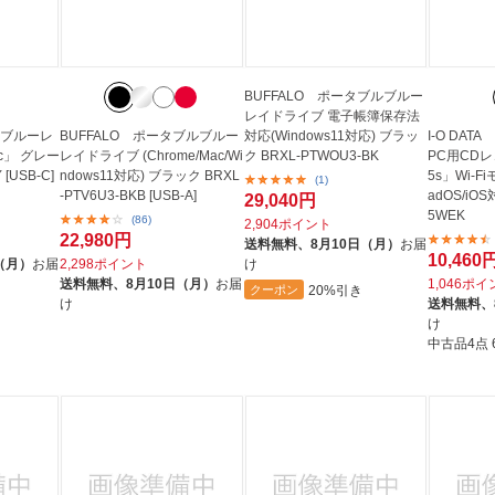
BUFFALO ポータブルブルー
レイドライブ 電子帳簿保存法
ブルブルーレ
BUFFALO ポータブルブルー
対応(Windows11対応) ブラッ
I-O DA
ac」 グレー
レイドライブ (Chrome/Mac/Wi
ク BRXL-PTWOU3-BK
PC用CD
[USB-C]
ndows11対応) ブラック BRXL
5s」Wi-Fi
(1)
-PTV6U3-BKB [USB-A]
adOS/iO
29,040円
5WEK
(86)
2,904ポイント
22,980円
送料無料、
8月10日（月）
お届
10,460
（月）
お届
2,298ポイント
け
送料無料、
8月10日（月）
お届
1,046ポ
20%引き
クーポン
け
送料無料、
け
中古品4点