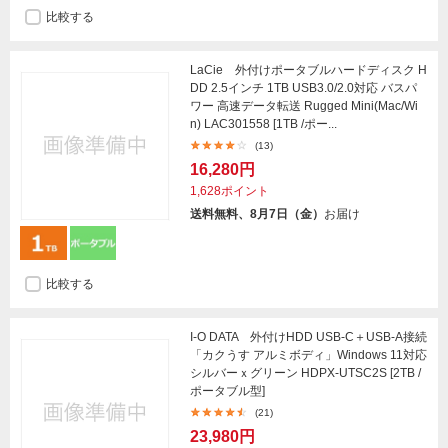
比較する
LaCie 外付けポータブルハードディスク H
DD 2.5インチ 1TB USB3.0/2.0対応 バスパ
ワー 高速データ転送 Rugged Mini(Mac/Wi
n) LAC301558 [1TB /ポー...
(13)
16,280円
1,628ポイント
送料無料、8月7日（金）
お届け
比較する
I-O DATA 外付けHDD USB-C＋USB-A接続
「カクうす アルミボディ」Windows 11対応
シルバーｘグリーン HDPX-UTSC2S [2TB /
ポータブル型]
(21)
23,980円