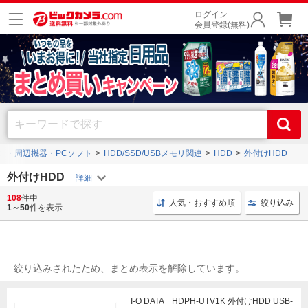
ログイン
会員登録(無料)
ン・周辺機器・PCソフト
HDD/SSD/USBメモリ関連
HDD
外付けHDD
外付けHDD
108
件中
据え置き型 外付けHDD
外付けHDD Windows11
外付
人気・おすすめ順
絞り込み
1～50
件を表示
絞り込みされたため、まとめ表示を解除しています。
I-O DATA HDPH-UTV1K 外付けHDD USB-