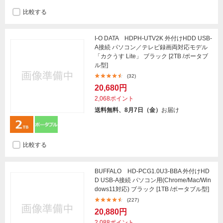
比較する
I-O DATA HDPH-UTV2K 外付けHDD USB-
A接続 パソコン／テレビ録画両対応モデル
「カクうす Lite」 ブラック [2TB /ポータブ
ル型]
(32)
20,680円
2,068ポイント
送料無料、8月7日（金）
お届け
比較する
BUFFALO HD-PCG1.0U3-BBA 外付けHD
D USB-A接続 パソコン用(Chrome/Mac/Win
dows11対応) ブラック [1TB /ポータブル型]
(227)
20,880円
2,088ポイント