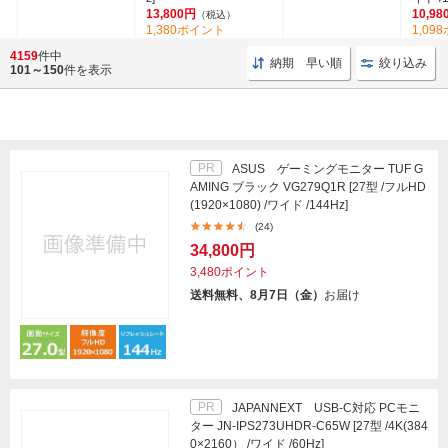
13,800円
10,98
（税込）
1,380ポイント
1,09
(30)
4159
件中
納期 早い順
絞り込み
101～150
件を表示
PR
ASUS ゲーミングモニター TUF G
AMING ブラック VG279Q1R [27型 /フルHD
(1920×1080) /ワイド /144Hz]
(24)
34,800円
3,480ポイント
送料無料、8月7日（金）
お届け
PR
JAPANNEXT USB-C対応 PCモニ
ター JN-IPS273UHDR-C65W [27型 /4K(384
0×2160） /ワイド /60Hz]