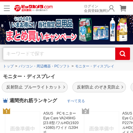
ログイン
会員登録(無料)
トップ
パソコン・周辺機器・PCソフト
モニター・ディスプレイ
モニター・ディスプレイ
反射防止 ブルーライトカット
反射防止 のぞき見防止
週間売れ筋ランキング
すべて見る
ASUS PCモニター
ASU
Eye Care VA249HG
Eye 
[23.8型 /フルHD(1920
P227H
×1080) /ワイド /120H
ルHD(1
z]
イド /1