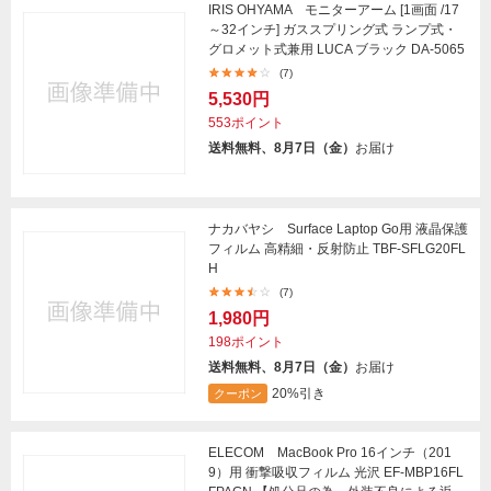
IRIS OHYAMA モニターアーム [1画面 /17
～32インチ] ガススプリング式 ランプ式・
グロメット式兼用 LUCA ブラック DA-5065
(7)
5,530円
553ポイント
送料無料、8月7日（金）
お届け
ナカバヤシ Surface Laptop Go用 液晶保護
フィルム 高精細・反射防止 TBF-SFLG20FL
H
(7)
1,980円
198ポイント
送料無料、8月7日（金）
お届け
20%引き
クーポン
ELECOM MacBook Pro 16インチ（201
9）用 衝撃吸収フィルム 光沢 EF-MBP16FL