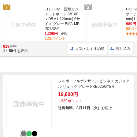
ELECOM 難燃ガジ
HID
ェットポーチ [W100
ポーチ 
ｘD5ｘH120mm] Sサ
mm] H
イズ グレー BMA-MB
980円
P01SGY
98ポ
1,200円
（税込）
120ポイント
(4)
618
件中
人気・おすすめ順
絞り込み
1～50
件を表示
フルボ フルボデザイン ビジネス カジュア
ル リュック グレー FRB025GYBR
19,800円
1,980ポイント
送料無料、8月11日（火）
お届け