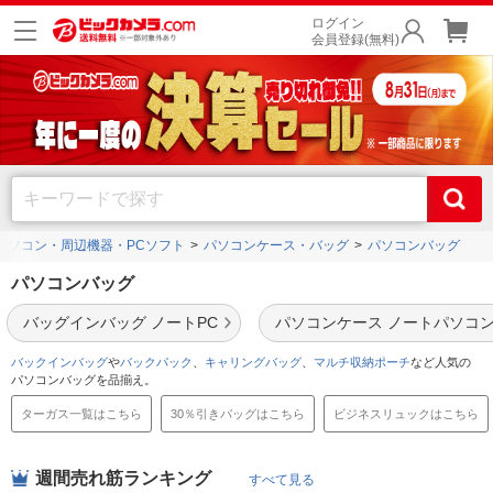
ログイン
会員登録(無料)
パソコン・周辺機器・PCソフト
パソコンケース・バッグ
パソコンバッグ
パソコンバッグ
バッグインバッグ ノートPC
パソコンケース ノートパソコ
バックインバッグ
や
バックパック
、
キャリングバッグ
、
マルチ収納ポーチ
など人気の
パソコンバッグを品揃え。
ターガス一覧はこちら
30％引きバッグはこちら
ビジネスリュックはこちら
週間売れ筋ランキング
すべて見る