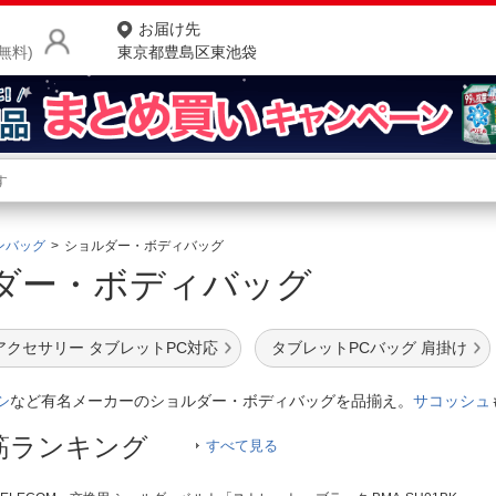
お届け先
無料)
東京都豊島区東池袋
商品をさがす
ランキングからさがす
ネ
ンバッグ
ショルダー・ボディバッグ
ダー・ボディバッグ
カテゴリ一覧からさがす
ポ
店
アクセサリー タブレットPC対応
タブレットPCバッグ 肩掛け
お
シ
など有名メーカーのショルダー・ボディバッグを品揃え。
サコッシュ
お客様サポート
筋ランキング
すべて見る
ご利用ガイド