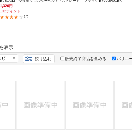
法
ELECOM 交換用 ショルダーベルト「ストレート」 ブラック BMA-SH01BK
よくある質問・お問合せ
1,320円
132ポイント
I
ご利用規約
(7)
E
を表示
販売終了商品を含める
バリエ
絞り込む