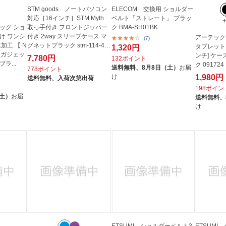
STM goods ノートパソコン
ELECOM 交換用 ショルダー
対応［16インチ］STM Myth
ベルト「ストレート」 ブラッ
ッグ ショ
取っ手付き フロントジッパー
ク BMA-SH01BK
け ワンシ
付き 2way スリーブケース マ
アーテック
(7)
加工 【 N
グネットブラック stm-114-43
タブレットP
1,320円
 小型ガジェッ
0P-01
ンチ] ケー
7,780円
132ポイント
ブラ...
ク 091724
送料無料、
8月8日（土）
お届
778ポイント
け
1,980円
送料無料、
入荷次第出荷
198ポイン
（土）
お届
送料無料、
け
ETSUMI ショルダーベルト3
ETSUMI