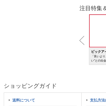
注目特集
BIC WAVE
ビックア
サービ
「どきどき・わくわく」をさまざまなコンテン
「良いより
ツに載せてお届けします
い”との出
ショッピングガイド
送料について
支払方法