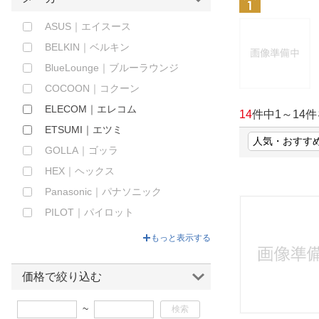
ほしいもの
ASUS｜エイスース
お知らせ
BELKIN｜ベルキン
BlueLounge｜ブルーラウンジ
COCOON｜コクーン
ELECOM｜エレコム
14
件中
1
～
14
件
ETSUMI｜エツミ
GOLLA｜ゴッラ
HEX｜ヘックス
Panasonic｜パナソニック
PILOT｜パイロット
RAZER｜レイザー
もっと表示する
STM goods｜エスティーエム グッ
ズ
価格で絞り込む
UAG｜URBAN ARMOR GEAR
~
アーテック｜Artec