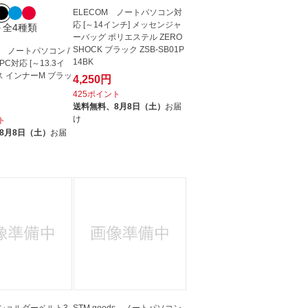
ELECOM ノートパソコン対
応 [～14インチ] メッセンジャ
＋全4種類
ーバッグ ポリエステル ZERO
SHOCK ブラック ZSB-SB01P
 ノートパソコン /
14BK
C対応 [～13.3イ
ス インナーM ブラッ
4,250円
425ポイント
送料無料、
8月8日（土）
お届
け
ト
8月8日（土）
お届
 ショルダーベルト3
STM goods ノートパソコン