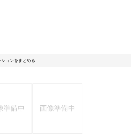
人窓口
R情報
nglish / 中文
ーションをまとめる