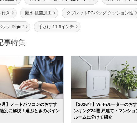
ト付き
撥水 抗菌加工
タブレットPCバッグ クッション性
グ Digio2
手さげ 11.6インチ
記事特集
年7月】ノートパソコンのおすす
【2026年】Wi-Fiルーターのお
 用途別に解説！選ぶときのポイン
ンキング24選 戸建て・マンショ
ルームに分けて紹介