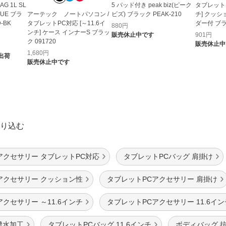
G 1L SL
5 パッド付き peak biz(ピーク
タブレットP
SUE ブラ
アーテック ノートパソコン /
ビズ) ブラック PEAK-210
チ] クッシ
-BK
タブレットPC対応 [～11.6イ
ダー付 ブラ
880
円
ンチ] ケース インナーS ブラッ
販売休止中です
901
円
ク 091720
販売休止中
1,680
円
出荷
販売休止中です
り込む
アクセサリー タブレットPC対応
タブレットPCバッグ 肩掛け
アクセサリー クッション性
タブレットPCアクセサリー 肩掛け
クセサリー ～11.6インチ
タブレットPCアクセサリー 11.6イン
撥水加工
タブレットPCバッグ 11.6インチ
ボディバッグ 