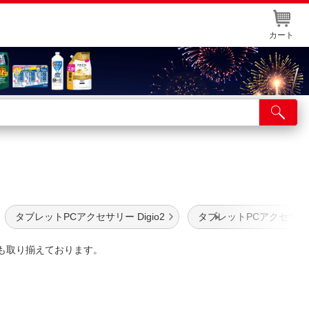
カート
店舗サービス
ット取り置き
イントカードWEB登録
舗情報・店舗一覧
タブレットPCアクセサリー Digio2
タブレットPCアクセサリ
取り寄せ品入荷状況照会
も取り揃えております。