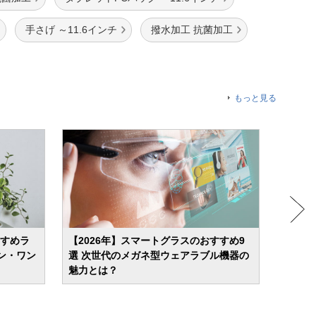
手さげ ～11.6インチ
撥水加工 抗菌加工
もっと見る
すすめラ
【2026年】スマートグラスのおすすめ9
【20
ン・ワン
選 次世代のメガネ型ウェアラブル機器の
すめ1
魅力とは？
心者の