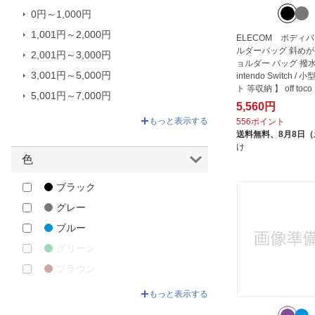
ケースロジック｜CASE LOGIC
0円～1,000円
サンワサプライ｜SANWA SUPPLY
1,001円～2,000円
ELECOM ボディバ
ルダーバッグ 斜めが
ソニック｜sonic
2,001円～3,000円
ョルダー バッグ 撥水
ターガス｜Targus
3,001円～5,000円
intendo Switch /
ト 等収納 】 off toco 
ナカバヤシ｜Nakabayashi
5,001円～7,000円
5,560円
7,001円～7,780円
もっと表示する
556ポイント
送料無料、
8月8日
け
色
ブラック
グレー
ブルー
グリーン
ブラウン
レッド
もっと表示する
パープル