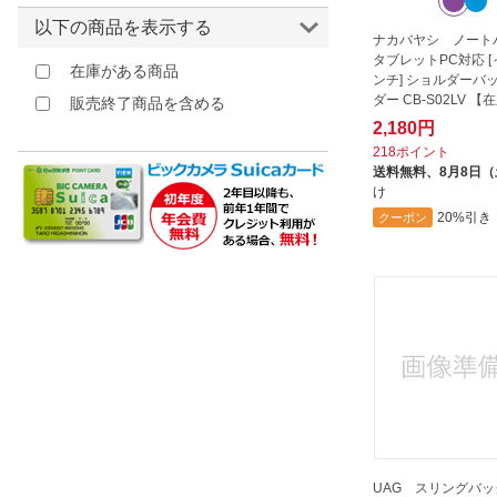
以下の商品を表示する
ナカバヤシ ノートパ
タブレットPC対応 [～
在庫がある商品
ンチ] ショルダーバ
ダー CB-S02LV 
販売終了商品を含める
2,180円
218ポイント
送料無料、
8月8日
け
20%引き
クーポン
UAG スリングバッグ