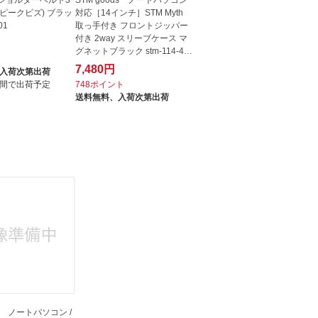
biz(ピークビズ) ブラッ
対応［14インチ］STM Myth
01
取っ手付き フロントジッパー
付き 2way スリーブケース マ
グネットブラック stm-114-43
ト
0M-01
7,480円
入荷次第出荷
間で出荷予定
748ポイント
送料無料、
入荷次第出荷
 ノートパソコン /