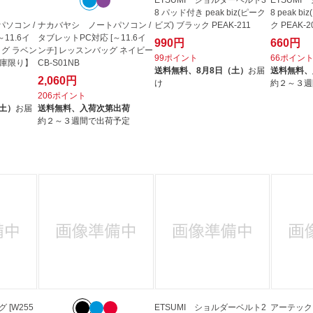
8 パッド付き peak biz(ピーク
8 peak 
ソコン /
ナカバヤシ ノートパソコン /
ビズ) ブラック PEAK-211
ク PEAK-2
11.6イ
タブレットPC対応 [～11.6イ
990円
660円
ッグ ラベン
ンチ] レッスンバッグ ネイビー
99ポイント
66ポイン
【在庫限り】
CB-S01NB
送料無料、
8月8日（土）
お届
送料無料、
2,060円
け
約２～３週
206ポイント
（土）
お届
送料無料、
入荷次第出荷
約２～３週間で出荷予定
 [W255
ETSUMI ショルダーベルト2
アーテック