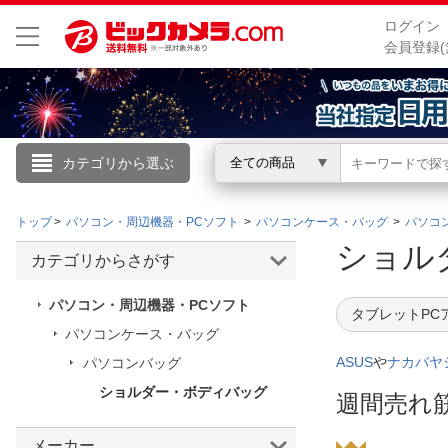
ログイン
会員登録(
カテゴリから選ぶ
全ての商品
こんにちは
トップ
パソコン・周辺機器・PCソフト
パソコンケース・バッグ
パソコ
ログイン
ショル
カテゴリからさがす
新規会員登録
パソコン・周辺機器・PCソフト
タブレットPC
パソコンケース・バッグ
会員メニュー
ASUS
や
ナカバヤ
パソコンバッグ
ショルダー・ボディバッグ
お買いもの履歴
週間売れ
閲覧履歴
メーカー