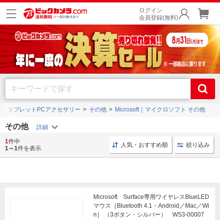
ログイン
会員登録(無料)
タブレットPCアクセサリー
その他
Microsoft｜マイクロソフト その他
その他
1
件中
タブレット用 グローブ
グローブ 左利き右利き両用
人気・おすすめ順
絞り込み
1～1
件を表示
Microsoft Surface専用ワイヤレスBlueLED
マウス［Bluetooth 4.1・Android／Mac／Wi
n］ （3ボタン・シルバー） WS3-00007