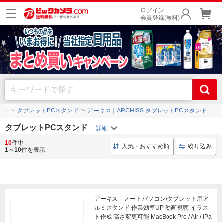
ログイン
会員登録(無料)
リー
タブレットPCスタンド
アーキス｜ARCHISS タブレットPCスタンド
タブレットPCスタンド
10
件中
スマホスタンド スマホ
タブレットPCスタンド 小型
人気・おすすめ順
絞り込み
1～10
件を表示
アーキス ノートパソコン/タブレット用ア
ルミスタンド 作業効率UP 動画視聴 イラス
ト作成 高さ変更可能 MacBook Pro / Air / iPa