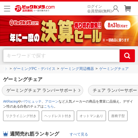
ログイン
会員登録(無料)
ソフト
ゲーミングPC・デバイス
ゲーミング周辺機器
ゲーミングチェア
ゲーミングチェア
ゲーミングチェア ランバーサポート
チェア ランバーサポー
AKRacing
や
バウヒュッテ
、
アローン
など人気メーカーの商品を豊富に品揃え。デザイ
ン性のある白色のチェアは
こちら
。
リクライニング付き
ヘッドレスト付き
オットマンあり
座椅子型
週間売れ筋ランキング
すべて見る