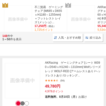
不二貿易 ゲーミング
AKRa
チェア [W685ｘD655
グチェア
ｘH1180～1255mm]
60ｘH
＋フットレスト レイ
m] 
ズ (メッシュ) ...
オリジ
17,250円
55,34
（税込）
1,725ポイント
5,53
(10)
148
件中
人気・おすすめ順
絞り込み
1～50
件を表示
AKRacing ゲーミングチェア [シート W39
0ｘD540ｘH1240～1310mm] Wolfシリーズ
レッド WOLF-RED [アームレストあり /ヘッ
ドレストあり /ロッキング...
(56)
49,780円
4,978ポイント
送料無料、8月10日（月）
お届け