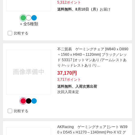
5,312ポイント
送料無料、8月10日（月）
お届け
＋全5種類
比較する
不二貿易 ゲーミングチェア [W840ｘD890
～1560ｘH940～1120mm] ブラック／レッ
ド 53317 [オットマンあり /アームレストあ
り /ヘッドレストあり /リ...
37,170円
3,717ポイント
送料無料、入荷次第出荷
次回入荷未定
比較する
AKRacing ゲーミングチェア [シート W39
0ｘD545ｘH1270～1340mm] Pro-X V2 グ