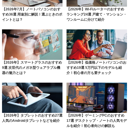
【2026年7月】ノートパソコンのおす
【2026年】Wi-Fiルーターのおすすめ
すめ36選 用途別に解説！選ぶときのポ
ランキング24選 戸建て・マンション・
イントとは？
ワンルームに分けて紹介
【2026年】スマートグラスのおすすめ
【2026年】低価格ノートパソコンのお
9選 次世代のメガネ型ウェアラブル機
すすめ19選 5万円以下のモデルも紹
器の魅力とは？
介！初心者の方も要チェック
【2026年】タブレットのおすすめ27選
【2026年】ゲーミングPCのおすすめ
人気のAndroidタブレットなどを紹介
17選 デスクトップ・ノートの人気モデ
ルを紹介！初心者向けの解説も