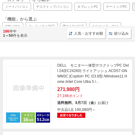
ノートパソコン
デスクトップパソコン
タブレットPC
ゲーミングPC
「機能」から選ぶ
Office付き
タッチパネル対応
重さ1.5kg以下
クリエイター向け
186
件中
人気・おすすめ順
絞り込み
1～50
件を表示
パソコンのお買い得情報はこちら
DELL モニター一体型デスクトップPC Del
l 24(EC24260) ライトアッシュ ACD57-GN
WM3C [Copilot+ PC /23.8型 /Windows11 H
ome /intel Core Ultra 5 /...
271,980円
27,198ポイント
送料無料、8月7日（金）
お届け
中古品1点
190,080円～