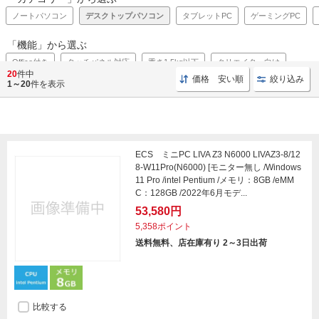
ノートパソコン
デスクトップパソコン
タブレットPC
ゲーミングPC
「機能」から選ぶ
Office付き
タッチパネル対応
重さ1.5kg以下
クリエイター向け
20
件中
価格 安い順
絞り込み
1～20
件を表示
パソコンのお買い得情報はこちら
ECS ミニPC LIVA Z3 N6000 LIVAZ3-8/12
8-W11Pro(N6000) [モニター無し /Windows
11 Pro /intel Pentium /メモリ：8GB /eMM
C：128GB /2022年6月モデ...
53,580円
5,358ポイント
送料無料、店在庫有り 2～3日出荷
比較する