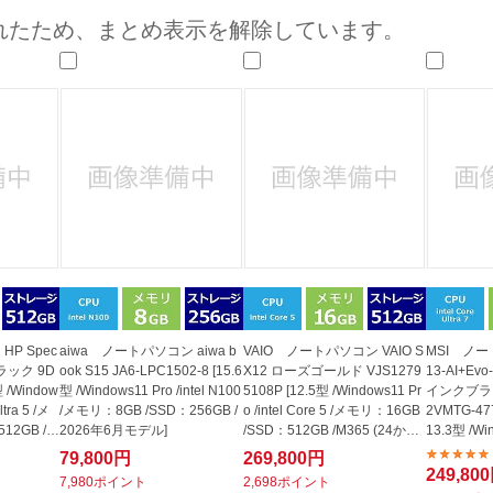
法
よくある質問・お問合せ
れたため、まとめ表示を解除しています。
I
ご利用規約
E
P Spec
aiwa ノートパソコン aiwa b
VAIO ノートパソコン VAIO S
MSI ノート
ブラック 9D
ook S15 JA6-LPC1502-8 [15.6
X12 ローズゴールド VJS1279
13-AI+Ev
型 /Window
型 /Windows11 Pro /intel N100
5108P [12.5型 /Windows11 Pr
インクブラッ
ltra 5 /メ
/メモリ：8GB /SSD：256GB /
o /intel Core 5 /メモリ：16GB
2VMTG-477
12GB /Of
2026年6月モデル]
/SSD：512GB /M365 (24か月)
13.3型 /Win
o...
Core U...
79,800円
269,800円
249,80
7,980ポイント
2,698ポイント