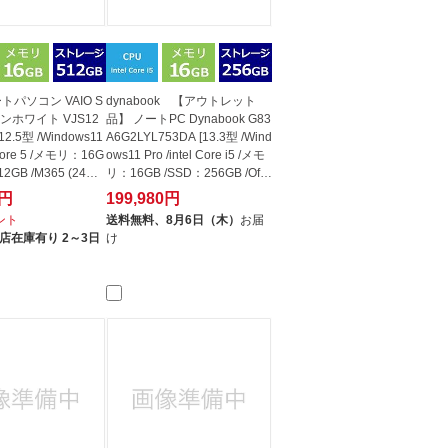
トパソコン VAIO S
dynabook 【アウトレット
インホワイト VJS12
品】 ノートPC Dynabook G83
12.5型 /Windows11
A6G2LYL753DA [13.3型 /Wind
l Core 5 /メモリ：16G
ows11 Pro /intel Core i5 /メモ
12GB /M365 (24か
リ：16GB /SSD：256GB /Offic
e Ho...
0円
199,980円
イント
送料無料、
8月6日（木）
お届
店在庫有り 2～3日
け