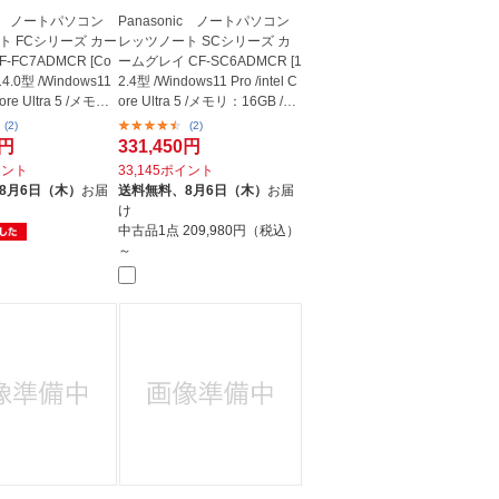
nic ノートパソコン
Panasonic ノートパソコン
ト FCシリーズ カー
レッツノート SCシリーズ カ
-FC7ADMCR [Co
ームグレイ CF-SC6ADMCR [1
/14.0型 /Windows11
2.4型 /Windows11 Pro /intel C
Core Ultra 5 /メモ
ore Ultra 5 /メモリ：16GB /SS
D：...
(2)
(2)
7円
331,450円
イント
33,145ポイント
8月6日（木）
お届
送料無料、
8月6日（木）
お届
け
中古品1点
209,980円（税込）
～