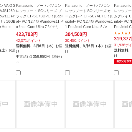
 VAIO S
Panasonic ノートパソコン
Panasonic ノートパソコン
Panaso
JS1269
レッツノート SCシリーズ ブ
レッツノート SCシリーズ カ
レッツノー
ows11 Pr
ラック CF-SC7BDPCR [Copil
ームグレイ CF-SC7ADTCR [C
ムグレイ CF
/メモリ：16GB
ot+ PC /12.4型 /Windows11 Pr
opilot+ PC /12.4型 /Windows1
pilot+ PC 
e Home a
o /intel Core Ultra 7 /メモリ：3
1 Pro /intel Core Ultra 5 /メモ
Pro /intel 
2...
リ...
リ...
423,703円
304,500円
319,37
42,371ポイント
30,450ポイント
31,938ポ
送料無料、
8月6日（木）
お届
送料無料、
8月6日（木）
お届
（土）
お届
送料無料、
け
け
け
中古品3点
359,980円（税込）
～