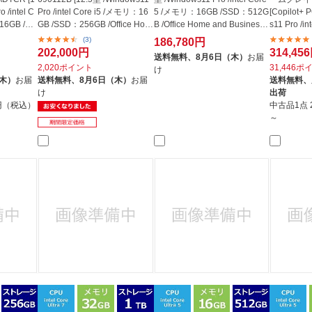
 /intel C
Pro /intel Core i5 /メモリ：16
5 /メモリ：16GB /SSD：512G
[Copilot+ 
16GB /SS
GB /SSD：256GB /Office Hom
B /Office Home and Business /
s11 Pro /in
e ...
202...
モリ...
(3)
186,780円
202,000円
314,45
送料無料、
8月6日（木）
お届
2,020ポイント
31,446ポ
け
（木）
お届
送料無料、
8月6日（木）
お届
送料無料、
け
出荷
0円（税込）
中古品1点
～