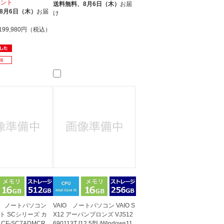
イント
送料無料、
8月6日（木）
お届
8月6日（木）
お届
け
199,980円（税込）
nic ノートパソコン
VAIO ノートパソコン VAIO S
ト SCシリーズ カ
X12 アーバンブロンズ VJS12
CF-SC7ADMCR
690113T [12.5型 /Windows11