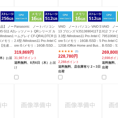
品】 ノー
Panasonic ノートパソコン
VAIO ノートパソコン VAIO S
VAIO ノー
45 G11 A2
レッツノート QRシリーズ カ
13 ブロンズ VJS13690411T [1
X12 ファ
Windows1
ームグレイ CF-QR4LDTCR [1
3.3型 /Windows11 Pro /intel C
795106W [
 5 /メモリ：
2.4型 /Windows11 Pro /intel C
ore 5 /メモリ：16GB /SSD：5
Pro /inte
] 【生産完
ore i5 /メモリ：16GB /SSD：5
12GB /Office Home and Busin
B /SSD：5
12GB...
e...
月)...
(3)
319,869円
269,80
228,780円
（木）
お届
31,987ポイント
2,698ポ
2,288ポイント
送料無料、
8月6日（木）
お届
送料無料、
送料無料、
店在庫有り 2～3日
け
出荷
出荷