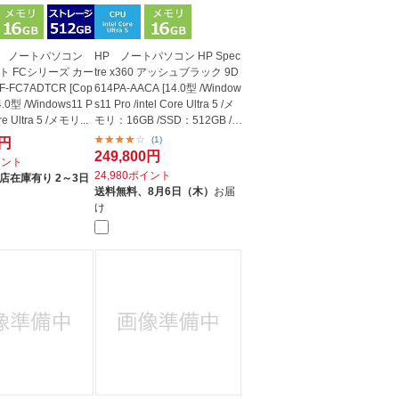
nic ノートパソコン
HP ノートパソコン HP Spec
ト FCシリーズ カー
tre x360 アッシュブラック 9D
-FC7ADTCR [Cop
614PA-AACA [14.0型 /Window
14.0型 /Windows11 P
s11 Pro /intel Core Ultra 5 /メ
ore Ultra 5 /メモリ...
モリ：16GB /SSD：512GB /2
02...
(1)
0円
249,800円
イント
24,980ポイント
店在庫有り 2～3日
送料無料、
8月6日（木）
お届
け