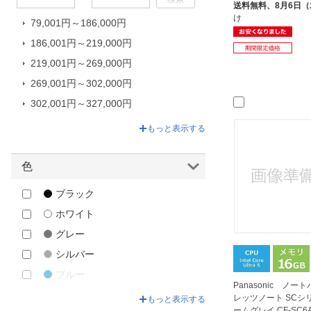
KEIAN｜恵安
送料無料、
8月6日
け
79,001円～186,000円
LENOVO｜レノボジャパン
186,001円～219,000円
LG｜エルジー
219,001円～269,000円
Microsoft｜マイクロソフト
269,001円～302,000円
MSI｜エムエスアイ
302,001円～327,000円
NEC｜エヌイーシー
327,001円～428,624円
One-Netbook Technology｜ワンネ
もっと表示する
ットブックテクノロジー
Panasonic｜パナソニック
色
SaiEL International｜サイエルイン
ブラック
ターナショナル
ホワイト
SIAL｜シアル
グレー
SONY｜ソニー
シルバー
TAGlabel by amadana｜タグレー
ベル バイ アマダナ
ブルー
Panasonic ノー
TENKU｜天空
グリーン
レッツノート SCシ
もっと表示する
ームグレイ CF-SC6A