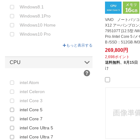
Windows8.1
Windows8.1Pro
VAIO ノートパソコン
Windows10 Home
X12 アーバンブロンズ
795107T [12.5型 /W
Windows10 Pro
Pro /intel Core 5
B /SSD：512GB /M3
Windows10 S
もっと表示する
月)...
269,800円
2,698ポイント
CPU
送料無料、
8月15日
け
intel Atom
intel Celeron
intel Core 3
intel Core 5
intel Core 7
intel Core Ultra 5
intel Core Ultra 7