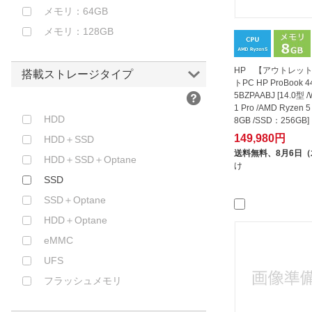
AMD Ryzen 9
メモリ：64GB
AMD 3000Ceシリーズ
メモリ：128GB
AMD Ryzen AI 5
AMD Ryzen AI 5 PRO
HP 【アウトレット
搭載ストレージタイプ
トPC HP ProBook 4
AMD Ryzen AI 7
5BZPAABJ [14.0型 /
AMD Ryzen AI 7 PRO
1 Pro /AMD Ryzen
HDD
8GB /SSD：256GB
AMD Ryzen AI 9
了品】
149,980円
HDD＋SSD
AMD Ryzen AI MAX
送料無料、
8月6日
HDD＋SSD＋Optane
Snapdragon X
け
SSD
Snapdragon X Elite
SSD＋Optane
Snapdragon X Plus
HDD＋Optane
Snapdragon X2 Elite
eMMC
Snapdragon X2 Plus
UFS
Microsoft SQ1
フラッシュメモリ
Microsoft SQ2
Microsoft SQ3