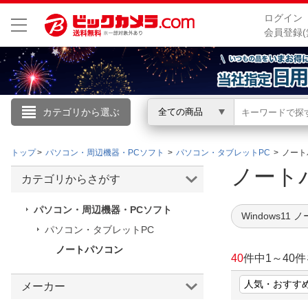
ログイン
会員登録(
カテゴリから選ぶ
全ての商品
こんにちは
トップ
パソコン・周辺機器・PCソフト
パソコン・タブレットPC
ノート
ログイン
ノー
カテゴリからさがす
新規会員登録
パソコン・周辺機器・PCソフト
Windows11 
パソコン・タブレットPC
会員メニュー
ノートパソコン
40
件中
1
～
40
件
お買いもの履歴
メーカー
閲覧履歴