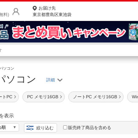
お届け先
無料)
東京都豊島区東池袋
商品をさがす
ランキングからさがす
ネ
パソコン
トパソコン
カテゴリ一覧からさがす
ポ
店
ノートPC
PC メモリ16GB
ノートPC メモリ16GB
Wi
お
お客様サポート
を表示
販売終了商品を含める
絞り込む
ご利用ガイド