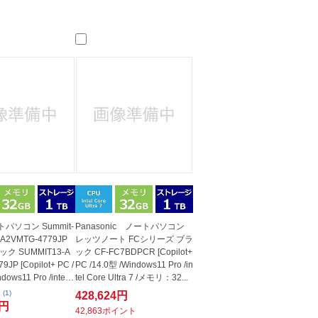
人窓口
R情報
nglish / 中文
パソコン Summit-
Panasonic ノートパソコン
o-A2VMTG-4779JP
レッツノート FCシリーズ ブラ
ク SUMMIT13-A
ック CF-FC7BDPCR [Copilot+
9JP [Copilot+ PC /
PC /14.0型 /Windows11 Pro /in
dows11 Pro /intel
tel Core Ultra 7 /メモリ：32...
(1)
428,624円
0円
42,863ポイント