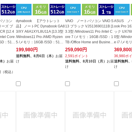
トパソコン
dynabook 【アウトレット
VAIO ノートパソコン VAIO S
ASUS ノ
リーズ ブ
品】 ノートPC Dynabook GA8
13 ブラック VJS13690111B [1
ook Pro 
R [12.4
3/XY A6A1XYL8U11A [13.3型
3.3型 /Windows11 Pro /intel C
ック UX760
ntel Core
/Windows11 Pro /AMD Ryzen
ore 7 /メモリ：16GB /SSD：1
0型 /Window
SSD：512
5 /メモリ：16GB /SSD：512G
TB /Office Home and Busines
e i7 /メモ
B] 【生産...
s...
B /WP...
199,980円
259,090円
369,80
送料無料、
8月6日（木）
お届
2,591ポイント
36,980ポ
（木）
お届
け
送料無料、
8月10日（月）
お届
送料無料、
け
け
0円（税込）