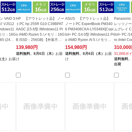
 VAIO S
HP 【アウトレット品】 ノー
ASUS 【アウトレット品】
Panaso
 VJS12
トPC hp 255R G10 C39BPAT
ノートPC ExpertBook PM340
レッツノー
indows11
AAGC [15.6型 /Windows11 Pr
6 PM3406CKA-LY0348X[Copi
ムグレイ CF
 /メモリ：16G
o /AMD Ryzen 5 /メモリ：16G
lot+ PC /14.0型 /Windows11 Pr
ilot+ PC /
65 (24か
B /SSD：256GB] 【外装不良
o /AMD Ryzen AI 5 /メモリ：1
ro /intel C
品】
6GB /SS...
139,980円
154,980円
310,00
送料無料、
8月6日（木）
お届
送料無料、
8月6日（木）
お届
31,000ポ
（土）
お届
け
け
送料無料、
出荷