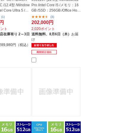
PC /12.4型 /Window
Pro /intel Core i5 /メモリ：16
tel Core Ultra 5 /メ
GB /SSD：256GB /Office Hom
e ...
(1)
(3)
6円
202,000円
イント
2,020ポイント
店在庫有り 2～3日
送料無料、
8月6日（木）
お届
け
289,980円（税込）