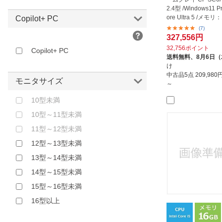
THIRDWAVE｜サードウェーブ
ベージュ
2.4型 /Windows11 Pro
VAIO｜バイオ
イエロー
ore Ultra 5 /メモリ：
Copilot+ PC
D：...
キングジム｜KING JIM
(7)
ゴールド
327,556円
ジェネシス｜JENESIS
オレンジ
32,756ポイント
Copilot+ PC
マウスコンピュータ｜
送料無料、
8月6日
ブラウン
け
MouseComputer
レッド
中古品5点
209,98
モニタサイズ
ワイモバイル｜Y！Mobile
～
ピンク
旭エレクトロニクス｜Asahi
10型未満
パープル
Electronics
10型～11型未満
その他
東芝｜TOSHIBA
11型～12型未満
12型～13型未満
13型～14型未満
14型～15型未満
15型～16型未満
16型以上