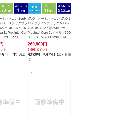
ートパソコン Zenb
VAIO ノートパソコン VAIO S
16X OLED テックブラ
X12 ファインブラック VJS12
2ZM-ME137X [16.
795104B [12.5型 /Windows11
s11 Pro /intel Cor
Pro /intel Core 5 /メモリ：16G
リ：32GB /SSD：1T
B /SSD：512GB /M365 (24か
月)...
0円
269,800円
イント
2,698ポイント
8月6日（木）
お届
送料無料、
8月15日（土）
お届
け