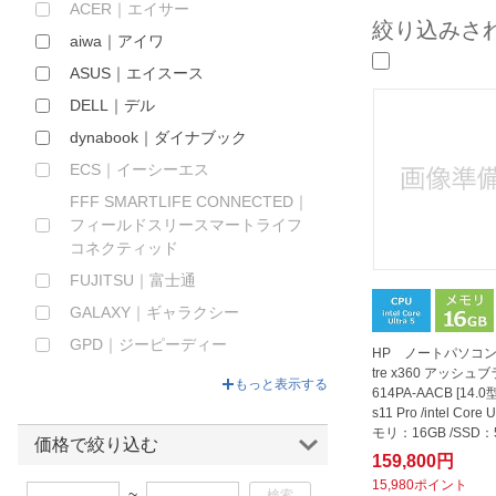
ACER｜エイサー
ほしいもの
絞り込みさ
aiwa｜アイワ
お知らせ
ASUS｜エイスース
DELL｜デル
dynabook｜ダイナブック
ECS｜イーシーエス
FFF SMARTLIFE CONNECTED｜
フィールドスリースマートライフ
コネクティッド
FUJITSU｜富士通
GALAXY｜ギャラクシー
GPD｜ジーピーディー
HP ノートパソコン H
tre x360 アッシュ
HP｜エイチピー
もっと表示する
614PA-AACB [14.0
HUAWEI｜ファーウェイ
s11 Pro /intel Core U
モリ：16GB /SSD：5
IRIS OHYAMA｜アイリスオーヤマ
価格で絞り込む
f...
159,800円
ＫＡＮＯ
15,980ポイント
~