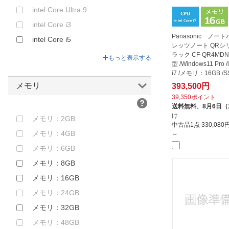
intel Core Ultra 9
intel Core i3
Panasonic ノー
intel Core i5
レッツノート QRシ
intel Core i7
ラック CF-QR4MDNC
もっと表示する
型 /Windows11 Pro /i
intel Core i9
i7 /メモリ：16GB /
GB /Of...
intel Core m3
メモリ
393,500円
39,350ポイント
intel N100
送料無料、
8月6日
intel N150
け
メモリ：2GB
中古品1点
330,08
intel Pentium
メモリ：4GB
～
AMD Aシリーズ
メモリ：6GB
AMD Eシリーズ
メモリ：8GB
AMD Athlon
メモリ：16GB
AMD Ryzen 3
メモリ：24GB
AMD Ryzen 5
メモリ：32GB
AMD Ryzen 7
メモリ：48GB