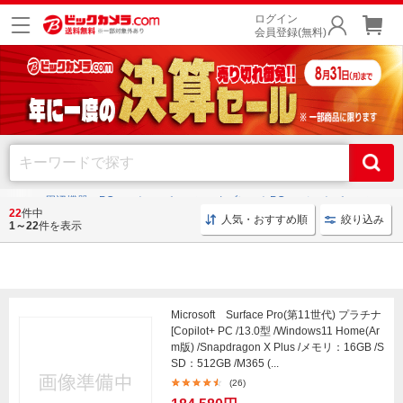
ログイン
会員登録(無料)
パソコン・周辺機器・PCソフト
パソコン・タブレットPC
ノートパソコン
22
件中
人気・おすすめ順
絞り込み
1～22
件を表示
ノートパソコン
Microsoft Surface Pro(第11世代) プラチナ
[Copilot+ PC /13.0型 /Windows11 Home(Ar
m版) /Snapdragon X Plus /メモリ：16GB /S
SD：512GB /M365 (...
(26)