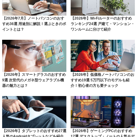
【2026年7月】ノートパソコンのおす
【2026年】Wi-Fiルーターのおすすめ
すめ36選 用途別に解説！選ぶときのポ
ランキング24選 戸建て・マンション・
イントとは？
ワンルームに分けて紹介
【2026年】スマートグラスのおすすめ
【2026年】低価格ノートパソコンのお
9選 次世代のメガネ型ウェアラブル機
すすめ19選 5万円以下のモデルも紹
器の魅力とは？
介！初心者の方も要チェック
【2026年】タブレットのおすすめ27選
【2026年】ゲーミングPCのおすすめ
人気のAndroidタブレットなどを紹介
17選 デスクトップ・ノートの人気モデ