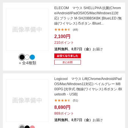
ELECOM マウス SHELLPHA 抗菌(Chrom
e/Android/iPadOS/iOS/Mac/Windows11対
応) ブラック M-SH20BBSKBK [BlueLED /無
線(ワイヤレス) /5ボタン /Bluet...
(48)
2,100円
210ポイント
送料無料、8月7日（金）
お届け
＋全4種類
Logicool マウス Lift(Chrome/Android/iPad
OS/Mac/Windows11対応) ペイルグレー M8
00PG [光学式 /無線(ワイヤレス) /6ボタン /Bl
uetooth・USB]
(51)
8,690円
869ポイント
送料無料、8月7日（金）
お届け