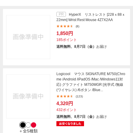
PR
HyperX リストレスト [228ｘ88ｘ
22mm] Wrist Rest Mouse 4Z7X2AA
(8)
1,850円
185ポイント
送料無料、8月7日（金）
お届け
Logicool マウス SIGNATURE M750(Chro
me /Android /iPadOS /Mac /Windows11対
応) グラファイト M750MGR [光学式 /無線
(ワイヤレス) /6ボタン /Blue...
(123)
4,320円
432ポイント
送料無料、8月7日（金）
お届け
＋全5種類