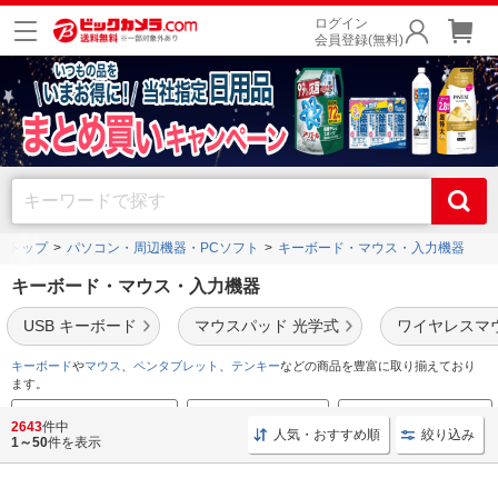
ログイン
会員登録(無料)
トップ
パソコン・周辺機器・PCソフト
キーボード・マウス・入力機器
キーボード・マウス・入力機器
USB キーボード
マウスパッド 光学式
ワイヤレスマ
キーボード
や
マウス
、
ペンタブレット
、
テンキー
などの商品を豊富に取り揃えており
ます。
キーボードのおすすめ特集
マウスのおすすめ特集
ペンタブのおすすめ特集
2643
件中
人気・おすすめ順
絞り込み
1～50
件を表示