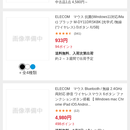
中古品1点
4,580円～
ELECOM マウス 抗菌(Windows11対応/Ma
c) ブラック M-DY11DRSKBK [光学式 /無線
(ワイヤレス) /3ボタン /USB]
(341)
933円
94ポイント
送料無料、入荷次第出荷
約２～３週間で出荷予定
＋全4種類
ELECOM マウス Bluetooth / 無線 2.4GHz
両対応 静音 ワイヤレスマウス 6ボタン ファ
ンクションボタン搭載 【 Windows mac Chr
ome iPad iOS Androi...
(12)
4,980円
498ポイント