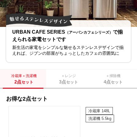
URBAN CAFE SERIES
で揃
（アーバンカフェシリーズ）
えられる家電セットです
新生活の家電をシンプルな魅せるステンレスデザインで揃
えれば、ジブンの部屋がちょっとしたカフェの雰囲気に
冷蔵庫＋洗濯機
＋レンジ
＋掃除機
2点
3点
4点
セット
セット
セット
お得な2点セット
冷蔵庫 148L
洗濯機 5.5kg