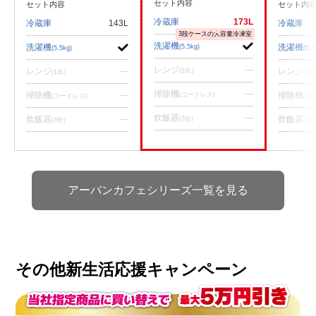
セット内容
セット内容
セット内
冷蔵庫
173L
冷蔵庫
143L
冷蔵庫
3段ケースの大容量冷凍室
洗濯機
洗濯機
洗濯機
(5.5kg)
(5.5kg)
(5.5
レンジ
—
レンジ
—
レンジ
(18L)
(18L)
(18L
掃除機
—
掃除機
—
掃除機
(コードレス)
(コードレス)
(コ
炊飯器
—
炊飯器
—
炊飯器
(3合)
(3合)
(3合
アーバンカフェシリーズ一覧を見る
その他新生活応援キャンペーン