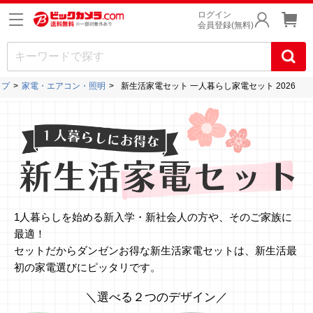
ログイン
会員登録(無料)
ップ
家電・エアコン・照明
新生活家電セット 一人暮らし家電セット 2026
1人暮らしを始める新入学・新社会人の方や、そのご家族に
最適！
セットだからダンゼンお得な新生活家電セットは、新生活最
初の家電選びにピッタリです。
＼選べる２つのデザイン／