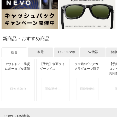
新商品・おすすめ商品
家電
PC・スマホ
AV機器
健
総合
アウトドア・防災
【予約】仮面ライ
ウマ娘×ビックカ
【予
にポータブル電源
ダーマイス
メラグループ限定
ロン
共同
お買い得情報